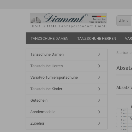
Alle
TANZSCHUHE DAMEN
TANZSCHUHE HERREN
VAR
Startseite
Tanzschuhe Damen
Tanzschuhe Herren
Absatz
VarioPro Turniersportschuhe
Absatzf
Tanzschuhe Kinder
Gutschein
Sondermodelle
Zubehör