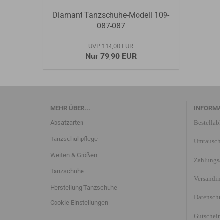
Diamant Tanzschuhe-Modell 109-
087-087
UVP 114,00 EUR
Nur 79,90 EUR
MEHR ÜBER...
INFORM
Absatzarten
Bestellab
Tanzschuhpflege
Umtausch
Weiten & Größen
Zahlungs
Tanzschuhe
Versandi
Herstellung Tanzschuhe
Datensch
Cookie Einstellungen
Gutschei