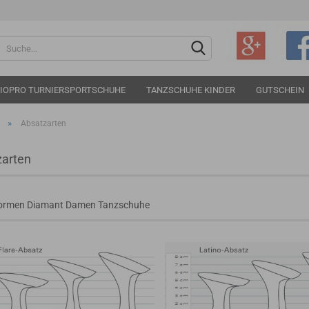
Sprache auswählen
IOPRO TURNIERSPORTSCHUHE
TANZSCHUHE KINDER
GUTSCHEIN
»
Absatzarten
arten
Konto e
ormen Diamant Damen Tanzschuhe
Passwo