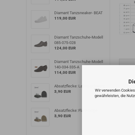
Diamant Tanzsneaker- BEAT
119,00 EUR
Diamant Tanzschuhe-Modell
085-075-028
124,00 EUR
Diamant Tanzschuhe-Modell
140-034-335-A
114,00 EUR
Di
Absatzflecke: Latino-schwarz
Wir verwenden Cookies 
3,90 EUR
gewährleisten, die Nut
Absatzflecke: Flare-beige
3,90 EUR