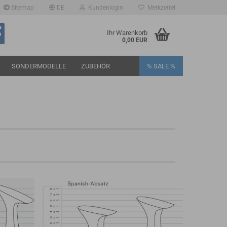
Sitemap
DE
Kundenlogin
Merkzettel
Ihr Warenkorb
0,00 EUR
SONDERMODELLE
ZUBEHÖR
% SALE %
rstellen
rt vergessen?