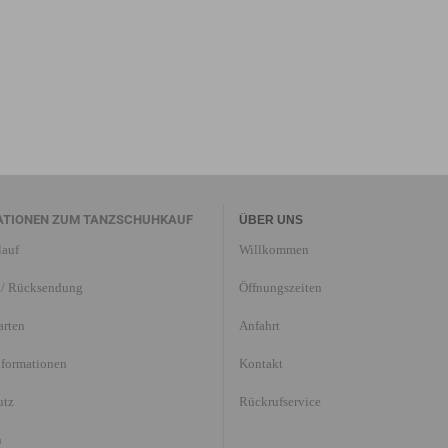
ATIONEN ZUM TANZSCHUHKAUF
ÜBER UNS
lauf
Willkommen
/ Rücksendung
Öffnungszeiten
arten
Anfahrt
nformationen
Kontakt
utz
Rückrufservice
n