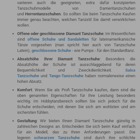
variieren auch die geeigneten, extra dafür konzipierten
Tanzschuhmodelle von Damentanzschuhen
und
Herrentanzschuhen
. So sollten Sie beim Tanzschuhe Kaufen
immer genau beachten, welchen Tanzstil Sie damit verwirklichen
wollen.
Offene oder geschlossene Diamant Tanzschuhe
: Im Wesentlichen
sind
offene Schuhe und Sandaletten
für lateinamerikanische
Tänze vorgesehen (man spricht hier auch von Tanzschuhe
Latein),
geschlossene Schuhe
- wie Pumps - für den Standardtanz.
Absatzhöhe Ihrer Diamant Tanzschuhe
: Besonders die
Absatzhöhe der Schuhe ist ausschlaggebend für deren
Bequemlichkeit und Zweckdienlichkeit.
Salsa
Tanzschuhe
und
Tango-Tanzschuhe
haben normalerweise einen
hohen Absatz.
Komfort
: Wenn Sie als Profi Tanzschuhe kaufen, dann sind die
oben genannten Eigenschaften für Ihre Leistung besonders
wichtig. Im Hobbytanzbereich sollten Sie sich jedoch für die
Schuhe entscheiden, mit denen Sie sich am wohlsten und am
sichersten fühlen.
Gestaltung
: Wir bieten Ihnen Diamant Tanzschuhe günstig in
zahlreichen Designs an. Entscheiden Sie sich beim Kauf einfach
für ein Modell, das zu Ihren Anforderungen passt. Die
legeren
schwarzen Tanzschuhe
sind durch ihre schlichte