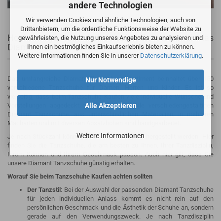
andere Technologien
Wir verwenden Cookies und ähnliche Technologien, auch von
Drittanbietern, um die ordentliche Funktionsweise der Website zu
Hochwertige Tanzschuhe kaufen: Entdecken Sie das
gewährleisten, die Nutzung unseres Angebotes zu analysieren und
Diamant Tanzschuhe Sortiment
Ihnen ein bestmögliches Einkaufserlebnis bieten zu können.
Weitere Informationen finden Sie in unserer
Datenschutzerklärung
.
Das umfangreiche Diamant Tanzschuhe Sortiment beinhaltet über 150
Nur Notwendige
verschiedene Tanzschuhe für Damen, Herren und Kinder. Es ist so
vielseitig, dass beim Tanzschuhe Kaufen viele individuelle Wünsche und
Alle Akzeptieren
Vorstellungen abgedeckt werden können. Alle verschiedengestaltigen
Diamant Tanzschuhe, aus unterschiedlichen Materialien, in mehreren
Macharten und mit diversen Absatzhöhen sind handgearbeitet.
Weitere Informationen
Je nach Stückzahl können auch Sondermodelle hergestellt werden. Hier
finden Sie die Tanzschuhe, die am besten zu Ihnen, Ihrer Tanzdisziplin,
Ihrem Können und Ihrem Geschmack passen. Auch hier gilt, dass Sie
unsere Diamant Tanzschuhe günstig erhalten.
Worauf Sie beim Tanzschuhe Kaufen achten sollten
Der Tanzstil
: Bei der Auswahl der passenden Diamant Tanzschuhe
für jeden individuellen Anlass kommt es nicht rein auf den
persönlichen Geschmack und die Ästhetik der Schuhe an, sondern
gerade auf den Verwendungszweck. Je nach Tanzdisziplin