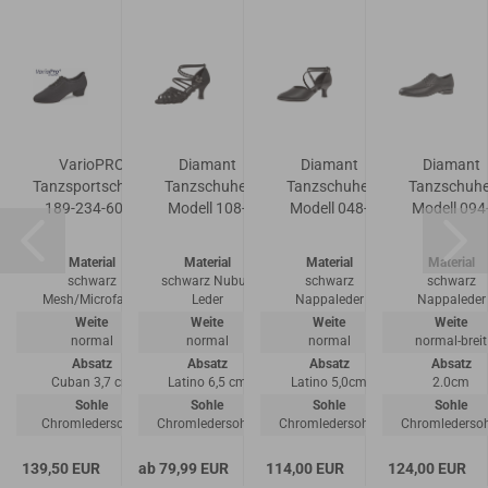
VarioPRO
Diamant
Diamant
Diamant
-
Tanzsportschuhe
Tanzschuhe-
Tanzschuhe-
Tanzschuhe
-
189-234-604 -
Modell 108-
Modell 048-
Modell 094
geteilte...
060-040
068-034
025-028
Material
Material
Material
Material
uk
schwarz
schwarz Nubuk
schwarz
schwarz
rz
Mesh/Microfaser
Leder
Nappaleder
Nappaleder
Weite
Weite
Weite
Weite
normal
normal
normal
normal-breit
Absatz
Absatz
Absatz
Absatz
Cuban 3,7 cm
Latino 6,5 cm
Latino 5,0cm
2.0cm
Sohle
Sohle
Sohle
Sohle
Chromledersohle
Chromledersohle
Chromledersohle
Chromledersoh
le
139,50 EUR
ab 79,99 EUR
114,00 EUR
124,00 EUR