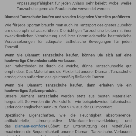
Anpassungsfähigkeit für jeden Anlass sehr beliebt, wobei weiße
Tanzschuhe gerne als Brautschuhe verwendet werden.
Diamant Tanzschuhe kaufen und von den folgenden Vorteilen profitieren
Wie für jede Sportart braucht man auch im Tanzsport geeignetes Zubehör
um diese optimal auszuführen. Die richtigen Tanzschuhe bieten mit ihrer
zweckdienlichen Verarbeitung und ihrer Chromledersohle bestmögliche
Voraussetzungen für adäquate, ästhetische Bewegungen für jeden
Tanzstil.
Wenn Sie Diamant Tanzschuhe kaufen, können Sie sich auf eine
hochwertige Chromledersohle verlassen.
Der Parkettboden ist durch die weiche, dünne Tanzschuhsohle gut
empfindbar. Das Material und die Flexibilität unserer Diamant Tanzschuhe
ermöglichen außerdem das gleichmäßig fließende Tanzen.
Wenn Sie Diamant Tanzschuhe kaufen, dann erhalten Sie ein
hochwertiges Spitzenprodukt.
Unsere Diamant
Tanzschuhe
werden stets aus besten Materialien
hergestellt. So werden die Werkstoffe - wie beispielsweise italienisches
Leder oder englischer Satin - zu fast 97 % aus der EU importiert.
Spezifische Eigenschaften, wie die Feuchtigkeit absorbierende,
antibakterielle, atmungsaktive Mikrofaser-Innenverkleidung und
das
Diamant-Komfort
-Fußbett zur Unterstützung des Mittelfußes
maximieren die Bequemlichkeit unserer Diamant Tanzschuhe. Verlassen