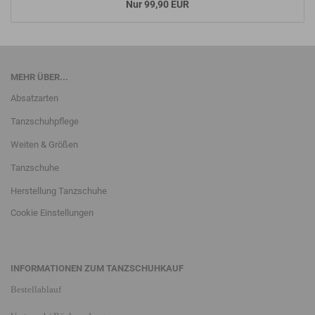
Nur 99,90 EUR
MEHR ÜBER...
Absatzarten
Tanzschuhpflege
Weiten & Größen
Tanzschuhe
Herstellung Tanzschuhe
Cookie Einstellungen
INFORMATIONEN ZUM TANZSCHUHKAUF
Bestellablauf