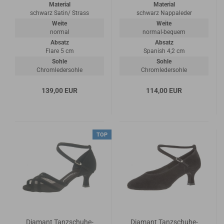
Material
Material
schwarz Satin/ Strass
schwarz Nappaleder
Weite
Weite
normal
normal-bequem
Absatz
Absatz
Flare 5 cm
Spanish 4,2 cm
Sohle
Sohle
Chromledersohle
Chromledersohle
139,00 EUR
114,00 EUR
TOP
Diamant Tanzschuhe-
Diamant Tanzschuhe-