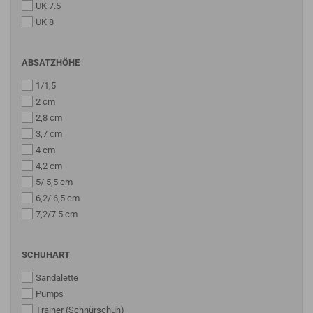
UK 7.5
UK 8
ABSATZHÖHE
1/1,5
2 cm
2,8 cm
3,7 cm
4 cm
4,2 cm
5/ 5,5 cm
6,2/ 6,5 cm
7,2/7.5 cm
SCHUHART
Sandalette
Pumps
Trainer (Schnürschuh)