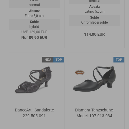
Weite
normal
normal
Absatz
Absatz
Latino 5,0cm
Flare 5,0 cm
Sohle
Sohle
Chromledersohle
hybrid
UVP 129,00 EUR
114,00 EUR
Nur 89,90 EUR
NEU
TOP
TOP
DanceArt - Sandalette
Diamant Tanzschuhe-
229-505-091
Modell 107-013-034