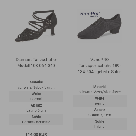
Diamant Tanzschuhe-
VarioPRO
Modell 108-064-040
Tanzsportschuhe 189-
134-604 - geteilte Sohle
Material
Material
schwarz Nubuk Synth.
schwarz Mesh/Microfaser
Weite
Weite
normal
normal
Absatz
Absatz
Latino 5 cm
Cuban 3,7 cm
Sohle
Sohle
Chromledersohle
hybrid
114,00 EUR