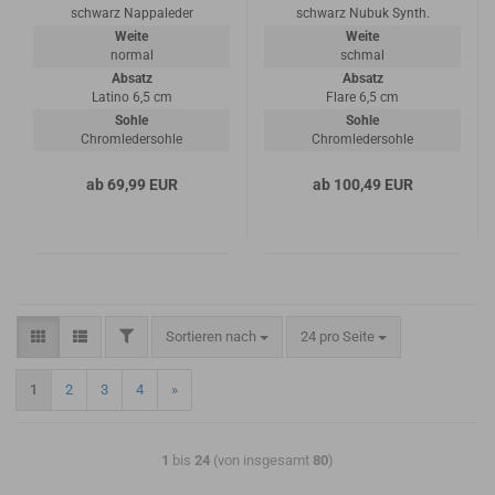
schwarz Nappaleder
schwarz Nubuk Synth.
Weite
Weite
normal
schmal
Absatz
Absatz
Latino 6,5 cm
Flare 6,5 cm
Sohle
Sohle
Chromledersohle
Chromledersohle
ab 69,99 EUR
ab 100,49 EUR
Sortieren nach
24 pro Seite
1
2
3
4
»
1
bis
24
(von insgesamt
80
)