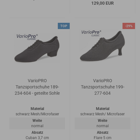
129,00 EUR
TOP
-29%
VarioPRO
VarioPRO
Tanzsportschuhe 189-
Tanzsportschuhe 199-
234-604 - geteilte Sohle
277-604
Material
Material
schwarz Mesh/Microfaser
schwarz Mesh/ Microfaser
Weite
Weite
normal
normal
Absatz
Absatz
Cuban 3,7 cm
Flare 5 cm