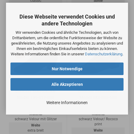
classic
Sohle
classic
ab 69,49 EUR
Diese Webseite verwendet Cookies und
137,50 EUR
andere Technologien
Wir verwenden Cookies und ähnliche Technologien, auch von
Drittanbietern, um die ordentliche Funktionsweise der Website zu
gewährleisten, die Nutzung unseres Angebotes zu analysieren und
Ihnen ein bestmögliches Einkaufserlebnis bieten zu können.
Weitere Informationen finden Sie in unserer
Datenschutzerklärung
.
Nur Notwendige
Alle Akzeptieren
Diamant Tanzschuhe-
Diamant Tanzschuhe-
Modell 199-017-550
Modell 183-005-650
Weitere Informationen
Material
Material
schwarz Velour mit Glitzer
schwarz Velour/ Rococo
print
Weite
extra breit
Weite