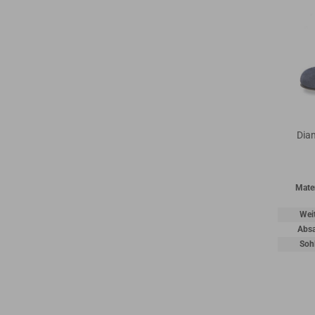
Dia
Mater
Wei
Absa
Soh