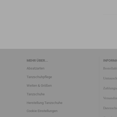
MEHR ÜBER...
INFORM
Absatzarten
Bestellab
Tanzschuhpflege
Umtausch
Weiten & Größen
Zahlungs
Tanzschuhe
Versandi
Herstellung Tanzschuhe
Datensch
Cookie Einstellungen