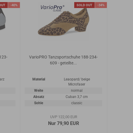
OUT
-40%
SOLD OUT
-34%
123-
VarioPRO Tanzsportschuhe 188-234-
609 - geteilte...
arz
Material
Leaopard/ beige
Microfaser
Weite
normal
Absatz
Cuban 3,7 cm
Sohle
classic
UVP 122,00 EUR
Nur 79,90 EUR