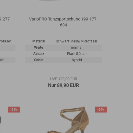
9-277-
VarioPRO Tanzsportschuhe 199-177-
604
rofaser
Material
schwarz Mesh/Microfaser
Weite
normal
Absatz
Flare 5,0 cm
hle
Sohle
hybrid
UVP 129,00 EUR
Nur 89,90 EUR
-21%
-29%