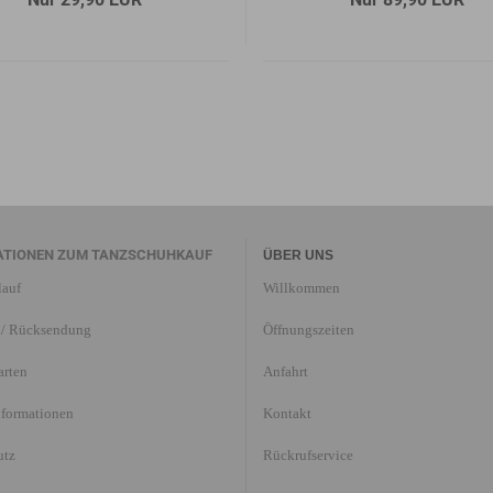
ATIONEN ZUM TANZSCHUHKAUF
ÜBER UNS
lauf
Willkommen
/ Rücksendung
Öffnungszeiten
arten
Anfahrt
nformationen
Kontakt
utz
Rückrufservice