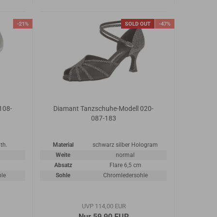
-21%
SOLD OUT
-47%
108-
Diamant Tanzschuhe-Modell 020-
087-183
th.
Material
schwarz silber Hologram
Weite
normal
Absatz
Flare 6,5 cm
hle
Sohle
Chromledersohle
UVP 114,00 EUR
Nur 59,90 EUR