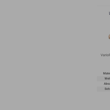
Vario
Mater
Wei
Absa
Soh