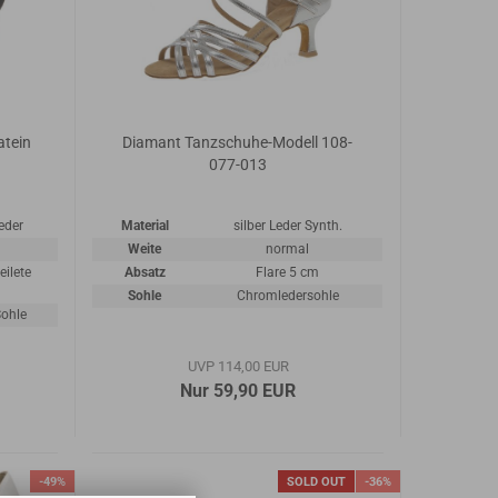
atein
Diamant Tanzschuhe-Modell 108-
077-013
eder
Material
silber Leder Synth.
Weite
normal
ilete
Absatz
Flare 5 cm
Sohle
Chromledersohle
Sohle
UVP 114,00 EUR
Nur 59,90 EUR
-49%
SOLD OUT
-36%