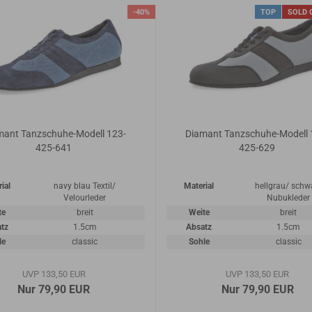
-40%
TOP
SOLD 
mant Tanzschuhe-Modell 123-
Diamant Tanzschuhe-Modell 
425-641
425-629
ial
navy blau Textil/
Material
hellgrau/ schw
Velourleder
Nubukleder
te
breit
Weite
breit
tz
1.5cm
Absatz
1.5cm
le
classic
Sohle
classic
UVP 133,50 EUR
UVP 133,50 EUR
Nur 79,90 EUR
Nur 79,90 EUR