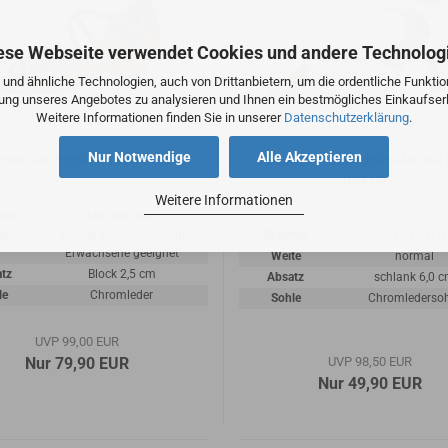
ese Webseite verwendet Cookies und andere Technolog
und ähnliche Technologien, auch von Drittanbietern, um die ordentliche Funkti
zung unseres Angebotes zu analysieren und Ihnen ein bestmögliches Einkaufserl
Weitere Informationen finden Sie in unserer
Datenschutzerklärung
.
Nur Notwendige
Alle Akzeptieren
hen Tanzschuhe 196-030-379
Diamant Tanzschuhe-Modell 
054-092
Weitere Informationen
ial
dark tan Satin
Material
weiss Satin
te
normal Kinder- nicht für
Erwachsene geeignet
Weite
normal
tz
Block 2,5 cm
Absatz
schlank 6,0 
le
Chromleder
Sohle
Chromlederso
UVP 99,00 EUR
Nur 79,90 EUR
UVP 98,50 EUR
Nur 49,90 EUR