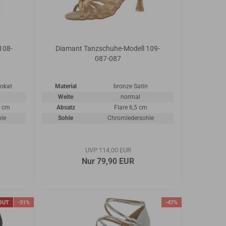
108-
Diamant Tanzschuhe-Modell 109-
087-087
rokat
Material
bronze Satin
Weite
normal
5 cm
Absatz
Flare 6,5 cm
hle
Sohle
Chromledersohle
UVP 114,00 EUR
Nur 79,90 EUR
OUT
-31%
-47%