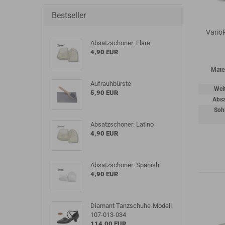
Bestseller
Vario
Absatzschoner: Flare
4,90 EUR
Mater
Aufrauhbürste
Wei
5,90 EUR
Absa
Soh
Absatzschoner: Latino
4,90 EUR
Absatzschoner: Spanish
4,90 EUR
Diamant Tanzschuhe-Modell
107-013-034
114,00 EUR