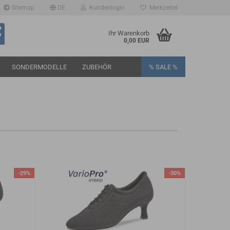
Sitemap
DE
Kundenlogin
Merkzettel
Ihr Warenkorb
0,00 EUR
SONDERMODELLE
ZUBEHÖR
% SALE %
rstellen
rt vergessen?
-29%
-30%