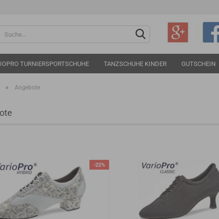
Sprache auswählen
IOPRO TURNIERSPORTSCHUHE
TANZSCHUHE KINDER
GUTSCHEIN
»
Angebote
ote
Konto e
Passwo
-22%