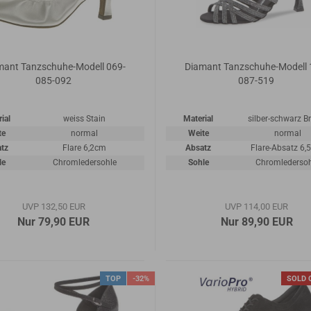
mant Tanzschuhe-Modell 069-
Diamant Tanzschuhe-Modell 
085-092
087-519
ial
weiss Stain
Material
silber-schwarz B
te
normal
Weite
normal
tz
Flare 6,2cm
Absatz
Flare-Absatz 6,
le
Chromledersohle
Sohle
Chromlederso
UVP 132,50 EUR
UVP 114,00 EUR
Nur 79,90 EUR
Nur 89,90 EUR
TOP
-32%
SOLD 