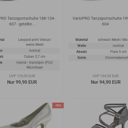
PRO Tanzsportschuhe 188-134-
VarioPRO Tanzsportschuhe 19
607 - geteilte...
604
ial
Leopard print Velour/
Material
schwarz Mesh/ Mic
weiss Mesh
Weite
normal
te
normal
Absatz
Flare 5 cm
tz
Cuban 3,7 cm
Sohle
Chromlederso
le
hybrid - VarioSpin (PU)/
Microfaser
UVP 129,00 EUR
UVP 134,50 EUR
Nur 99,90 EUR
Nur 94,90 EUR
-39%