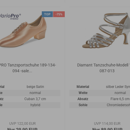
TOP
-75%
PRO Tanzsportschuhe 189-134-
Diamant Tanzschuhe-Modell 
094 -sale...
087-013
ial
beige Satin
Material
silber Leder Syn
te
normal
Weite
normal
tz
Cuban 3,7 cm
Absatz
Flare 6,5 cm
le
hybrid
Sohle
Chromlederso
UVP 122,00 EUR
UVP 114,00 EUR
Nur 29,90 EUR
Nur 89,90 EUR