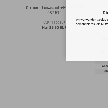
Diamant Tanzschuhe-Modell 108-
Di
087-519
Wir verwenden Cookies 
UVP 114,00 EUR
gewährleisten, die Nut
Nur 89,90 EUR
Mädc
Mater
Wei
Absa
Soh