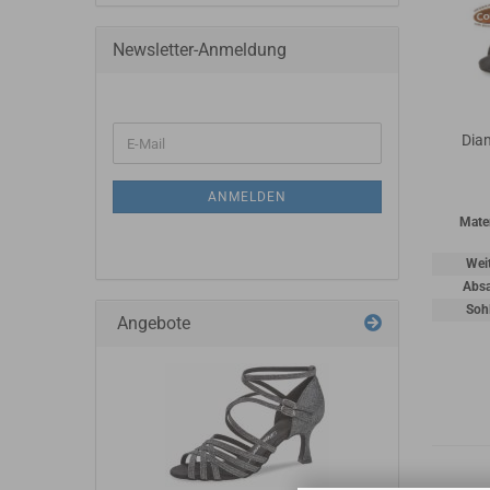
Newsletter-Anmeldung
Dia
ANMELDEN
Mater
Wei
Absa
Soh
Angebote