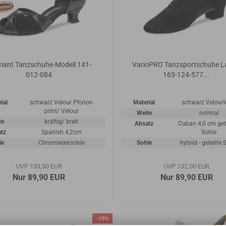
mant Tanzschuhe-Modell 141-
VarioPRO Tanzsportschuhe L
012-084
163-124-577...
ial
schwarz Velour Phyton
Material
schwarz Velourl
print/ Velour
Weite
normal
te
kräftig/ breit
Absatz
Cuban 4,0 cm gete
tz
Spanish 4,2cm
Sohle
le
Chromledersohle
Sohle
hybrid - geteilte 
UVP 133,50 EUR
UVP 132,00 EUR
Nur 89,90 EUR
Nur 89,90 EUR
-19%