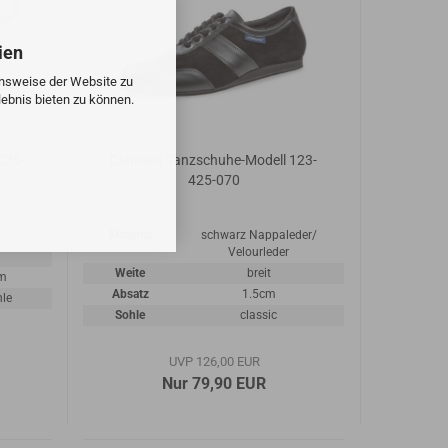
ien
onsweise der Website zu
ebnis bieten zu können.
025-
Diamant Tanzschuhe-Modell 123-
425-070
Material
schwarz Nappaleder/
Velourleder
Weite
breit
cm
Absatz
1.5cm
hle
Sohle
classic
UVP 126,00 EUR
Nur 79,90 EUR