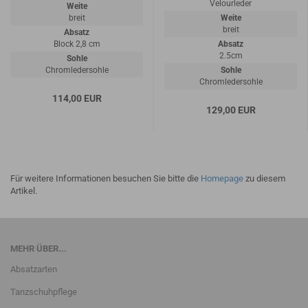
Velourleder
Weite
breit
Weite
breit
Absatz
Block 2,8 cm
Absatz
2.5cm
Sohle
Chromledersohle
Sohle
Chromledersohle
114,00 EUR
129,00 EUR
Für weitere Informationen besuchen Sie bitte die
Homepage
zu diesem
Artikel.
MEHR ÜBER...
Absatzarten
Tanzschuhpflege