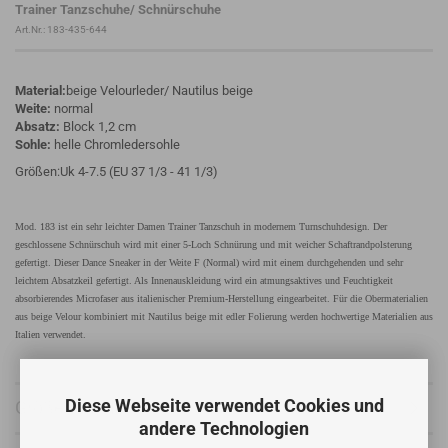
Trainer Tanzschuhe/ Schnürschuhe
Art.Nr.:
183-435-644
Material:
beige Velourleder/ Nautilus beige
Weite:
normal
Absatz:
Block 1,2 cm
Sohle:
helle Chromledersohle
Größen:Uk 4-7.5 (EU 37 1/3 - 41 1/3)
Mod. 183 ist ein sehr leichter Damen Trainer Tanzschuh in modernem Turnschuhdesign. Der
geschlossene Schnürschuh wird mit einer 5-Loch Schnürung und mit weicher Schaftrandpolsterung
gefertigt. Dieser Dance Sneaker in der Weite F (Normal) wird mit einem durchgehenden und sehr
leichtem Absatzkeil gefertigt. Als Innenauskleidung wird ein atmungsaktives und Feuchtigkeit
absorbierendes Microfaser aus italienischer Premium-Herstellung eingearbeitet. Für die Obermaterialien
aus beige Velour kombiniert mit Nautilus beige mit edler Folierung werden hochwertige Materialien aus
Italien verwendet.
Diese Webseite verwendet Cookies und
Größentabelle
andere Technologien