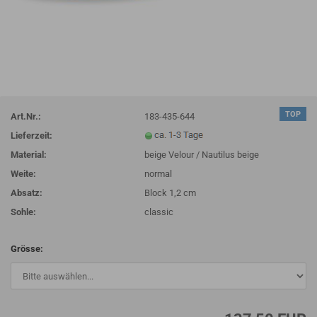
TOP
Art.Nr.:
183-435-644
Lieferzeit:
Material:
beige Velour / Nautilus beige
Weite:
normal
Absatz:
Block 1,2 cm
Sohle:
classic
Grösse: