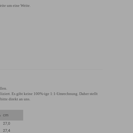
eite um eine Weite.
llen.
ziert. Es gibt keine 100%-ige 1:1-Umrechnung. Daher stellt
bitte direkt an uns.
A
cm
27,0
27,4