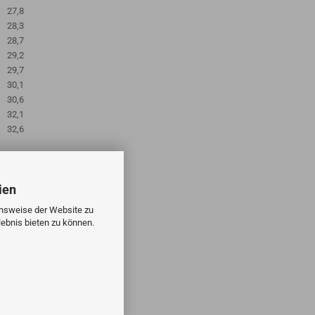
27,8
28,3
28,7
29,2
29,7
30,1
30,6
32,1
32,6
ien
onsweise der Website zu
ebnis bieten zu können.