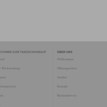
ATIONEN ZUM TANZSCHUHKAUF
ÜBER UNS
lauf
Willkommen
/ Rücksendung
Öffnungszeiten
arten
Anfahrt
nformationen
Kontakt
utz
Rückrufservice
n