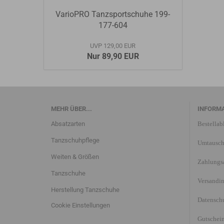
VarioPRO Tanzsportschuhe 199-
177-604
UVP 129,00 EUR
Nur 89,90 EUR
MEHR ÜBER...
INFORM
Absatzarten
Bestellab
Tanzschuhpflege
Umtausch
Weiten & Größen
Zahlungs
Tanzschuhe
Versandi
Herstellung Tanzschuhe
Datensch
Cookie Einstellungen
Gutschei