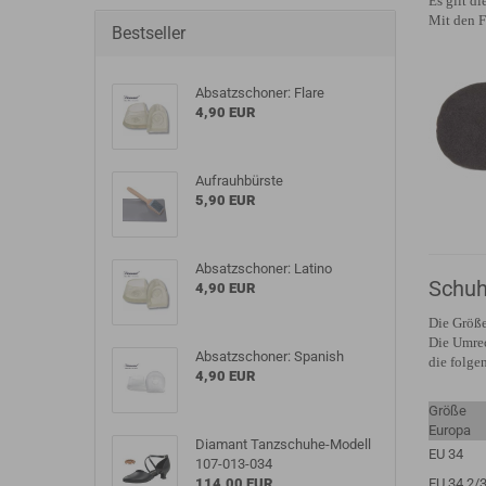
Es gilt d
Mit den F
Bestseller
Absatzschoner: Flare
4,90 EUR
Aufrauhbürste
5,90 EUR
Absatzschoner: Latino
Schuh
4,90 EUR
Die Größe
Die Umrec
Absatzschoner: Spanish
die folgen
4,90 EUR
Größe
Europa
Diamant Tanzschuhe-Modell
EU 34
107-013-034
114,00 EUR
EU 34
2/