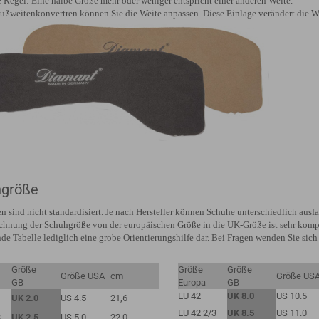
ie Regel: Eine halbe Größe mehr oder weniger entspricht einer anderen Weite.
ußweitenkonvertren können Sie die Weite anpassen. Diese Einlage verändert die W
größe
n sind nicht standardisiert. Je nach Hersteller können Schuhe unterschiedlich ausfa
hnung der Schuhgröße von der europäischen Größe in die UK-Größe ist sehr kompli
de Tabelle lediglich eine grobe Orientierungshilfe dar. Bei Fragen wenden Sie sich 
Größe
Größe
Größe
Größe USA
cm
Größe US
GB
Europa
GB
EU 42
UK 8.0
US 10.5
UK 2.0
US 4.5
21,6
EU 42
2/3
UK 8.5
US 11.0
3
UK 2.5
US 5.0
22,0