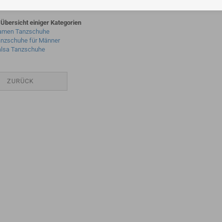
 Übersicht einiger Kategorien
amen Tanzschuhe
nzschuhe für Männer
lsa Tanzschuhe
ZURÜCK