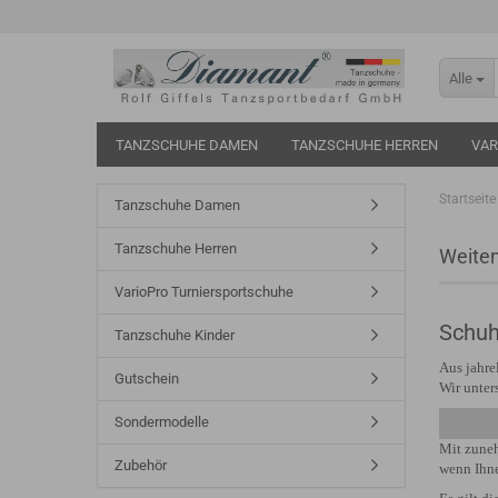
Alle
TANZSCHUHE DAMEN
TANZSCHUHE HERREN
VAR
Startseite
Tanzschuhe Damen
Tanzschuhe Herren
Weite
VarioPro Turniersportschuhe
Schuh
Tanzschuhe Kinder
Aus jahre
Gutschein
Wir unter
Sondermodelle
Mit zuneh
Zubehör
wenn Ihne