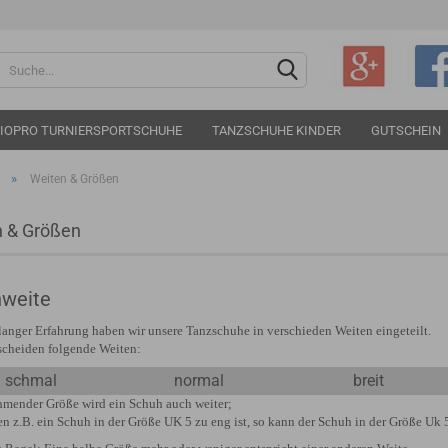
Sprache auswählen
IOPRO TURNIERSPORTSCHUHE
TANZSCHUHE KINDER
GUTSCHEIN
»
Weiten & Größen
n & Größen
Konto e
weite
Passwo
langer Erfahrung haben wir unsere Tanzschuhe in verschieden Weiten eingeteilt.
scheiden folgende Weiten:
schmal
normal
breit
mender Größe wird ein Schuh auch weiter;
n z.B. ein Schuh in der Größe UK 5 zu eng ist, so kann der Schuh in der Größe Uk 5,