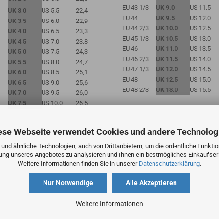
EU 43
1/3
UK 9.0
US 11.5
3
UK 3.0
US 5.5
22,4
EU 44
UK 9.5
US 12.0
UK 3.5
US 6.0
22,9
EU 44
2/3
UK 10.0
US 12.5
3
UK 4.0
US 6.5
23,3
EU 45
1/3
UK 10.5
US 13.0
3
UK 4.5
US 7.0
23,8
EU 46
UK 11.0
US 13.5
UK 5.0
US 7.5
24,3
EU 46
2/3
UK 11.5
US 14.0
3
UK 5.5
US 8.0
24,7
EU 47
1/3
UK 12.0
US 14.5
3
UK 6.0
US 8.5
25,1
EU 4
8
UK 12.5
US 15.0
UK 6.5
US 9.0
25,6
EU 48
2/3
UK 13.0
US 15.5
3
UK 7.0
US 9.5
26,0
3
UK 7.5
US 10.0
26,5
ese Webseite verwendet Cookies und andere Technolog
und ähnliche Technologien, auch von Drittanbietern, um die ordentliche Funkti
zung unseres Angebotes zu analysieren und Ihnen ein bestmögliches Einkaufserl
Weitere Informationen finden Sie in unserer
Datenschutzerklärung
.
Nur Notwendige
Alle Akzeptieren
Weitere Informationen