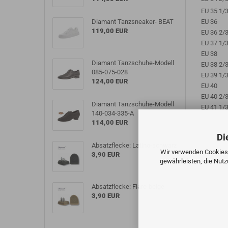
EU 35
1/
Diamant Tanzsneaker- BEAT
EU 36
119,00 EUR
EU 36
2/
EU 37
1/
EU 38
Diamant Tanzschuhe-Modell
EU 38
2/
085-075-028
EU 39
1/
124,00 EUR
EU 40
EU 40
2/
Diamant Tanzschuhe-Modell
EU 41
1/
140-034-335-A
114,00 EUR
Di
Absatzflecke: Latino-schwarz
Wir verwenden Cookies 
3,90 EUR
gewährleisten, die Nut
Absatzflecke: Flare-beige
3,90 EUR