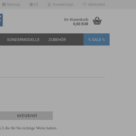
Sitemap
DE
Kundenlogin
Merkzettel
Ihr Warenkorb
0,00 EUR
SONDERMODELLE
ZUBEHÖR
% SALE %
rstellen
rt vergessen?
extrabreit
5 die für Sie richtige Weite haben.