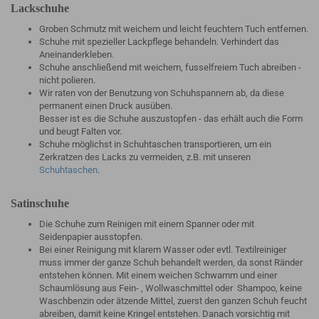
Lackschuhe
Groben Schmutz mit weichem und leicht feuchtem Tuch entfernen.
Schuhe mit spezieller Lackpflege behandeln. Verhindert das
Aneinanderkleben.
Schuhe anschließend mit weichem, fusselfreiem Tuch abreiben -
nicht polieren.
Wir raten von der Benutzung von Schuhspannern ab, da diese
permanent einen Druck ausüben.
Besser ist es die Schuhe auszustopfen - das erhält auch die Form
und beugt Falten vor.
Schuhe möglichst in Schuhtaschen transportieren, um ein
Zerkratzen des Lacks zu vermeiden, z.B. mit unseren
Schuhtaschen
.
Satinschuhe
Die Schuhe zum Reinigen mit einem Spanner oder mit
Seidenpapier ausstopfen.
Bei einer Reinigung mit klarem Wasser oder evtl. Textilreiniger
muss immer der ganze Schuh behandelt werden, da sonst Ränder
entstehen können. Mit einem weichen Schwamm und einer
Schaumlösung aus Fein- , Wollwaschmittel oder Shampoo, keine
Waschbenzin oder ätzende Mittel, zuerst den ganzen Schuh feucht
abreiben, damit keine Kringel entstehen. Danach vorsichtig mit