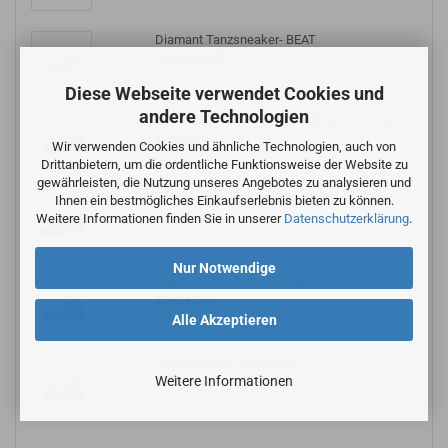
Diamant Tanzsneaker- BEAT
119,00 EUR
Diese Webseite verwendet Cookies und
andere Technologien
Diamant Tanzschuhe-Modell 085-075-028
124,00 EUR
Wir verwenden Cookies und ähnliche Technologien, auch von
Drittanbietern, um die ordentliche Funktionsweise der Website zu
gewährleisten, die Nutzung unseres Angebotes zu analysieren und
Ihnen ein bestmögliches Einkaufserlebnis bieten zu können.
Diamant Tanzschuhe-Modell 140-034-335-A
Weitere Informationen finden Sie in unserer
Datenschutzerklärung
.
114,00 EUR
Nur Notwendige
Absatzflecke: Latino-schwarz
3,90 EUR
Alle Akzeptieren
Absatzflecke: Flare-beige
Weitere Informationen
3,90 EUR