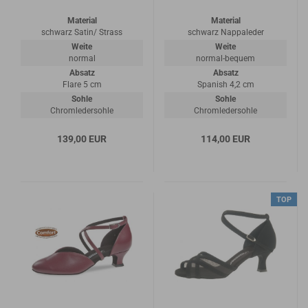
Material
Material
schwarz Satin/ Strass
schwarz Nappaleder
Weite
Weite
normal
normal-bequem
Absatz
Absatz
Flare 5 cm
Spanish 4,2 cm
Sohle
Sohle
Chromledersohle
Chromledersohle
139,00 EUR
114,00 EUR
TOP