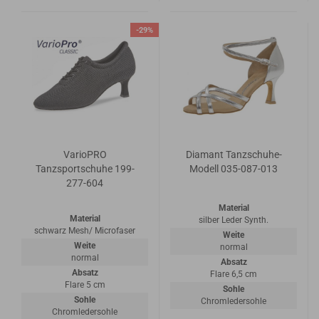
-29%
VarioPRO
Diamant Tanzschuhe-
Tanzsportschuhe 199-
Modell 035-087-013
277-604
Material
Material
silber Leder Synth.
schwarz Mesh/ Microfaser
Weite
Weite
normal
normal
Absatz
Absatz
Flare 6,5 cm
Flare 5 cm
Sohle
Sohle
Chromledersohle
Chromledersohle