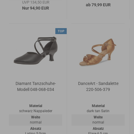
UVP 134,50 EUR
ab 79,99 EUR
Nur 94,90 EUR
TOP
Diamant Tanzschuhe-
DanceArt - Sandalette
Modell 048-068-034
220-506-379
Material
Material
schwarz Nappaleder
dark tan Satin
Weite
Weite
normal
normal
Absatz
Absatz
Latino 5,0cm
Flare 6,5 cm