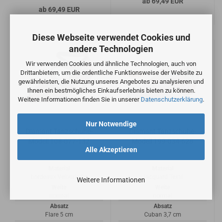
ab 69,49 EUR
ab 69,49 EUR
Diese Webseite verwendet Cookies und
andere Technologien
Wir verwenden Cookies und ähnliche Technologien, auch von
Drittanbietern, um die ordentliche Funktionsweise der Website zu
gewährleisten, die Nutzung unseres Angebotes zu analysieren und
Ihnen ein bestmögliches Einkaufserlebnis bieten zu können.
Weitere Informationen finden Sie in unserer
Datenschutzerklärung
.
Nur Notwendige
Diamant Tanzschuhe-
Diamant Tanzschuhe-
Modell 108-077-132
Modell 199-034-628
Alle Akzeptieren
Material
Material
bordeaux Velourleder
Jacquard Textil
Weitere Informationen
Weite
Weite
normal
normal
Absatz
Absatz
Flare 5 cm
Cuban 3,7 cm