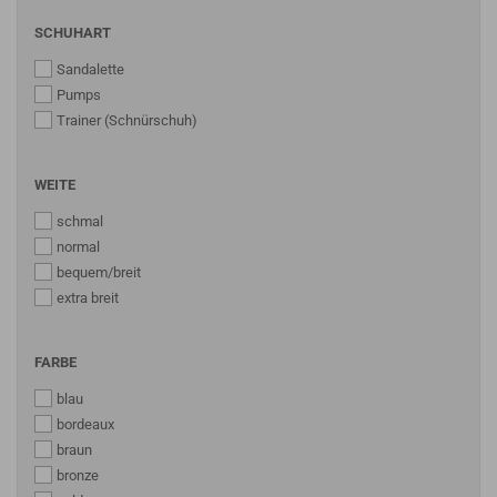
SCHUHART
Sandalette
Pumps
Trainer (Schnürschuh)
WEITE
schmal
normal
bequem/breit
extra breit
FARBE
blau
bordeaux
braun
bronze