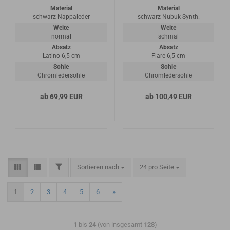
Material
Material
schwarz Nappaleder
schwarz Nubuk Synth.
Weite
Weite
normal
schmal
Absatz
Absatz
Latino 6,5 cm
Flare 6,5 cm
Sohle
Sohle
Chromledersohle
Chromledersohle
ab 69,99 EUR
ab 100,49 EUR
Sortieren nach
24 pro Seite
1
2
3
4
5
6
»
1
bis
24
(von insgesamt
128
)