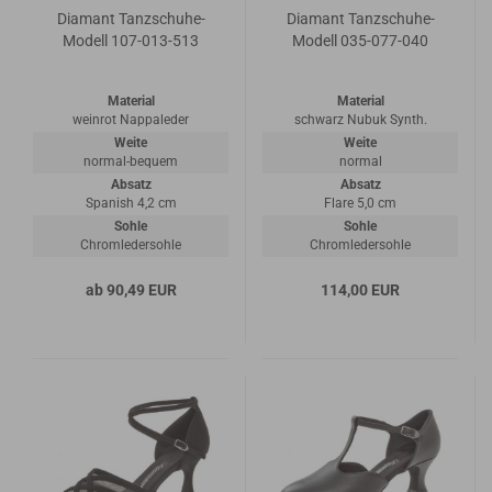
Diamant Tanzschuhe-
Diamant Tanzschuhe-
Modell 107-013-513
Modell 035-077-040
Material
Material
weinrot Nappaleder
schwarz Nubuk Synth.
Weite
Weite
normal-bequem
normal
Absatz
Absatz
Spanish 4,2 cm
Flare 5,0 cm
Sohle
Sohle
Chromledersohle
Chromledersohle
ab 90,49 EUR
114,00 EUR