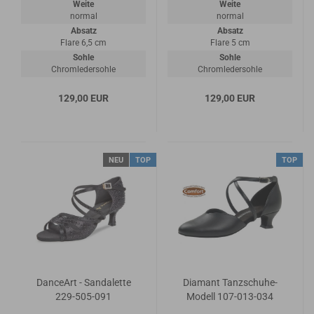
Weite
Weite
normal
normal
Absatz
Absatz
Flare 6,5 cm
Flare 5 cm
Sohle
Sohle
Chromledersohle
Chromledersohle
129,00 EUR
129,00 EUR
NEU
TOP
TOP
DanceArt - Sandalette
Diamant Tanzschuhe-
229-505-091
Modell 107-013-034