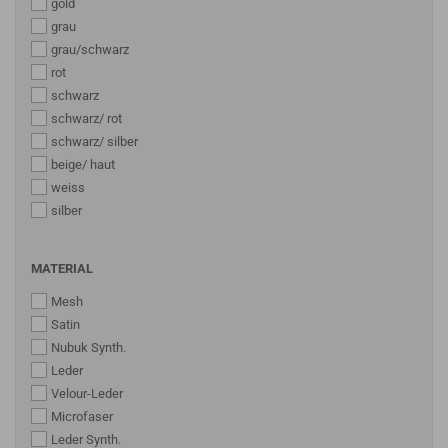
gold
grau
grau/schwarz
rot
schwarz
schwarz/ rot
schwarz/ silber
beige/ haut
weiss
silber
MATERIAL
Mesh
Satin
Nubuk Synth.
Leder
Velour-Leder
Microfaser
Leder Synth.