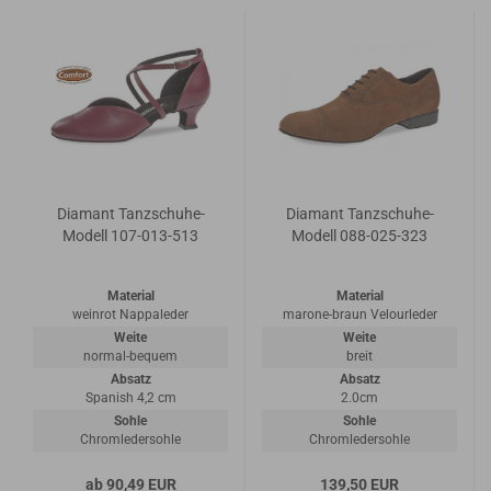
Diamant Tanzschuhe-
Diamant Tanzschuhe-
Modell 107-013-513
Modell 088-025-323
Material
Material
weinrot Nappaleder
marone-braun Velourleder
Weite
Weite
normal-bequem
breit
Absatz
Absatz
Spanish 4,2 cm
2.0cm
Sohle
Sohle
Chromledersohle
Chromledersohle
ab 90,49 EUR
139,50 EUR