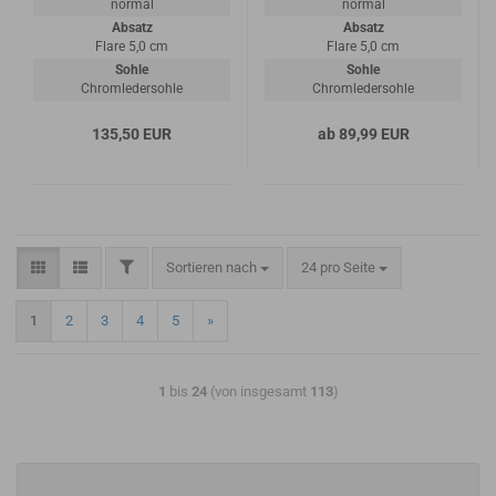
normal
normal
Absatz
Absatz
Flare 5,0 cm
Flare 5,0 cm
Sohle
Sohle
Chromledersohle
Chromledersohle
135,50 EUR
ab 89,99 EUR
Sortieren nach
24 pro Seite
1
2
3
4
5
»
1
bis
24
(von insgesamt
113
)