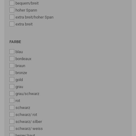
bequem/breit
hoher Spann
extra breit/hoher Span
extra breit
FARBE
blau
bordeaux
braun
bronze
gold
grau
grau/schwarz
rot
schwarz
schwarz/ rot
schwarz/ silber
schwarz/ weiss
beige/ haut