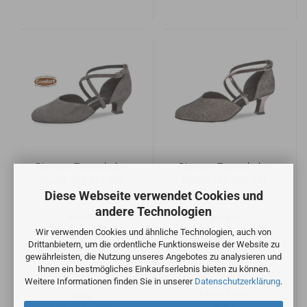
Diamant Tanzschuhe-
Diamant Tanzschuhe-
Modell 048-112-009
Modell 170-068-521
Diese Webseite verwendet Cookies und
andere Technologien
Material
Material
grau Velourleder
bronze Brokat/ bronze
Wir verwenden Cookies und ähnliche Technologien, auch von
Synth.
Drittanbietern, um die ordentliche Funktionsweise der Website zu
Weite
extra breit
Weite
gewährleisten, die Nutzung unseres Angebotes zu analysieren und
normal
Ihnen ein bestmögliches Einkaufserlebnis bieten zu können.
Absatz
Weitere Informationen finden Sie in unserer
Datenschutzerklärung
.
Spanish 4,2 cm
Absatz
Latino 5,0 cm
Sohle