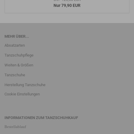
Nur 79,90 EUR
MEHR ÜBER...
Absatzarten
Tanzschuhpflege
Weiten & Größen
Tanzschuhe
Herstellung Tanzschuhe
Cookie Einstellungen
INFORMATIONEN ZUM TANZSCHUHKAUF
Bestellablauf