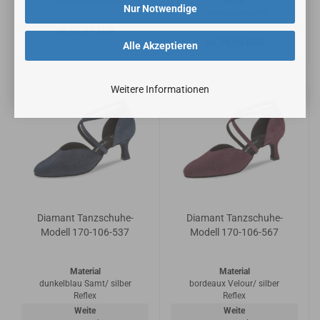
Chromledersohle
Sohle
Nur Notwendige
Chromledersohle
ab 90,49 EUR
ab 79,99 EUR
Alle Akzeptieren
Weitere Informationen
Diamant Tanzschuhe-
Diamant Tanzschuhe-
Modell 170-106-537
Modell 170-106-567
Material
Material
dunkelblau Samt/ silber
bordeaux Velour/ silber
Reflex
Reflex
Weite
Weite