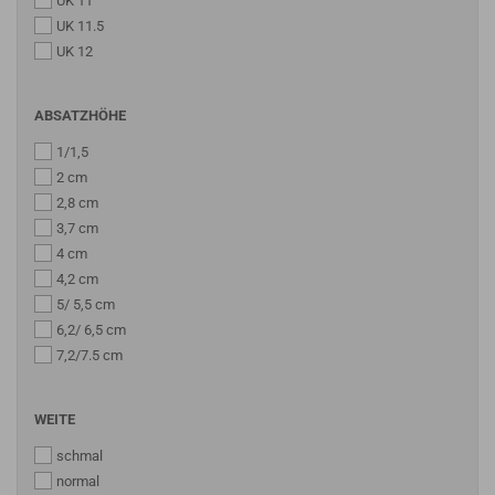
UK 11
UK 11.5
UK 12
ABSATZHÖHE
1/1,5
2 cm
2,8 cm
3,7 cm
4 cm
4,2 cm
5/ 5,5 cm
6,2/ 6,5 cm
7,2/7.5 cm
WEITE
schmal
normal