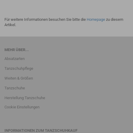
Für weitere Informationen besuchen Sie bitte die
Homepage
zu diesem
Artikel.
MEHR ÜBER...
Absatzarten
Tanzschuhpflege
Weiten & Größen
Tanzschuhe
Herstellung Tanzschuhe
Cookie Einstellungen
INFORMATIONEN ZUM TANZSCHUHKAUF