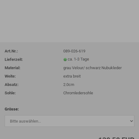
Art.Nr.:
089-026-619
Lieferzeit:
Material:
grau Velour/ schwarz Nubukleder
Weite:
extra breit
Absatz:
2.0cm
Sohle:
Chromledersohle
Grösse: