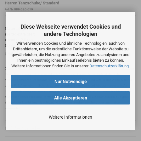
Herren Tanzschuhe/ Standard
Art.Nr.:089-026-619
Diese Webseite verwendet Cookies und
Material:
grau Velour/ schwarz Nubukleder
andere Technologien
Weite:
extra breit
Absatz:
2,0 cm
Wir verwenden Cookies und ähnliche Technologien, auch von
Sohle:
dunkle Chromledersohle
Drittanbietern, um die ordentliche Funktionsweise der Website zu
Größen:Uk 7.5-11 (EU 41 1/3-46)
gewährleisten, die Nutzung unseres Angebotes zu analysieren und
Ihnen ein bestmögliches Einkaufserlebnis bieten zu können.
Weitere Informationen finden Sie in unserer
Datenschutzerklärung
.
Diamant Herren Tanzschuhe Made in Germany handgefertigt in klassischer Flügelkappen
Derby Ausführung mit offener 4-Loch Schnürung. Dieser Tanzschuh ist dank der
herausnehmbaren Decksohle für Einlagenträger geeignet und wird in der Weite K (extra
Nur Notwendige
breite Füße) mit einem Schock absorbierenden 2 cm Standard Absatz hergestellt. Als
Innenauskleidung wird ein atmungsaktives und Feuchtigkeit absorbierendes Microfaser
aus italienischer Premium-Herstellung eingearbeitet. Für die Obermaterialien aus grau
Alle Akzeptieren
Velourleder kombiniert mit schwarz Nubukleder werden weiche Leder aus Italien
verwendet.
Weitere Informationen
Größentabelle