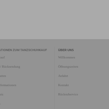
ATIONEN ZUM TANZSCHUHKAUF
ÜBER UNS
lauf
Willkommen
/ Rücksendung
Öffnungszeiten
arten
Anfahrt
nformationen
Kontakt
utz
Rückrufservice
n