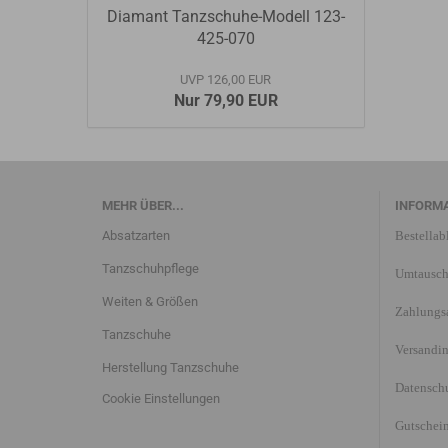
Diamant Tanzschuhe-Modell 123-
425-070
UVP 126,00 EUR
Nur 79,90 EUR
MEHR ÜBER...
INFORM
Absatzarten
Bestellab
Tanzschuhpflege
Umtausch
Weiten & Größen
Zahlungs
Tanzschuhe
Versandi
Herstellung Tanzschuhe
Datensch
Cookie Einstellungen
Gutschei