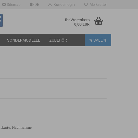
Sitemap
DE
Kundenlogin
Merkzettel
Ihr Warenkorb
0,00 EUR
SONDERMODELLE
ZUBEHÖR
% SALE %
rstellen
rt vergessen?
ditkarte, Nachnahme