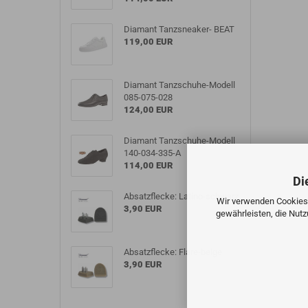
Diamant Tanzsneaker- BEAT
119,00 EUR
Diamant Tanzschuhe-Modell
085-075-028
124,00 EUR
Diamant Tanzschuhe-Modell
140-034-335-A
114,00 EUR
Di
Absatzflecke: Latino-schwarz
Wir verwenden Cookies 
3,90 EUR
gewährleisten, die Nut
Absatzflecke: Flare-beige
3,90 EUR