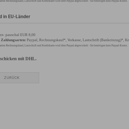
rten Rechnungskauf, Lastschrift und Kreditkarte wird über Paypal abgewickelt - Sie benötigen kein Paypal-Konto.
d in EU-Länder
en: pauschal EUR 8,00
 Zahlungsarten:
Paypal, Rechnungskauf*, Vorkasse, Lastschrift (Bankeinzug)*, Kr
rten Rechnungskauf, Lastschrift und Kreditkarte wird über Paypal abgewickelt - Sie benötigen kein Paypal-Konto.
schicken mit DHL.
ZURÜCK