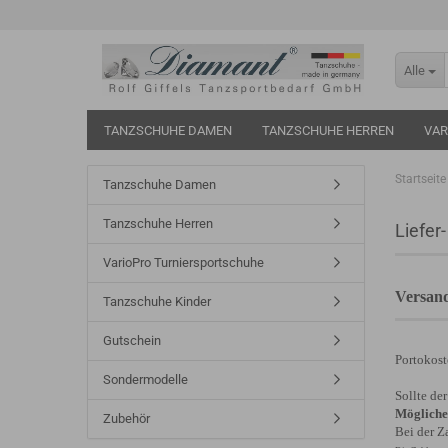
Alle
TANZSCHUHE DAMEN
TANZSCHUHE HERREN
VAR
Startseite
Tanzschuhe Damen
Tanzschuhe Herren
Liefer
VarioPro Turniersportschuhe
Versand
Tanzschuhe Kinder
Gutschein
Portokost
Sondermodelle
Sollte de
Mögliche
Zubehör
Bei der Z