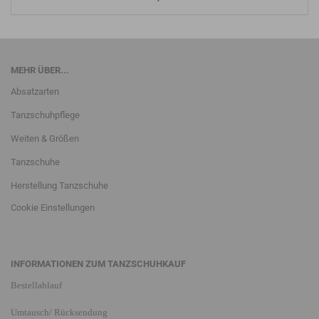
MEHR ÜBER...
Absatzarten
Tanzschuhpflege
Weiten & Größen
Tanzschuhe
Herstellung Tanzschuhe
Cookie Einstellungen
INFORMATIONEN ZUM TANZSCHUHKAUF
Bestellablauf
Umtausch/ Rücksendung