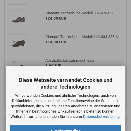
Diamant Tanzschuhe-Modell 085-075-028
124,00 EUR
Diamant Tanzschuhe-Modell 140-034-335-A
114,00 EUR
Absatzflecke: Latino-schwarz
3,90 EUR
Diese Webseite verwendet Cookies und
Absatzflecke: Flare-beige
andere Technologien
3,90 EUR
Wir verwenden Cookies und ähnliche Technologien, auch von
Drittanbietern, um die ordentliche Funktionsweise der Website zu
gewährleisten, die Nutzung unseres Angebotes zu analysieren und
Ihnen ein bestmögliches Einkaufserlebnis bieten zu können.
Weitere Informationen finden Sie in unserer
Datenschutzerklärung
.
Newsletter-Anmeldung