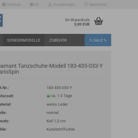
Sitemap
DE
Kundenlogin
Merkzettel
Ihr Warenkorb
0,00 EUR
SONDERMODELLE
ZUBEHÖR
% SALE %
iamant Tanzschuhe-Modell 183-435-033-Y
arioSpin
t.Nr.:
183-435-033-Y
rstellen
eferzeit:
rt vergessen?
terial:
weiss Leder
ite:
normal
satz:
Keil 1,5 cm
hle:
Kunststoffsohle