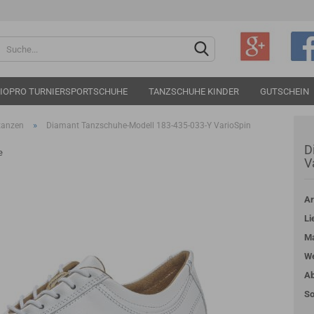
Sprache auswählen
IOPRO TURNIERSPORTSCHUHE
TANZSCHUHE KINDER
GUTSCHEIN
»
ltanzen
Diamant Tanzschuhe-Modell 183-435-033-Y VarioSpin
D
e
V
Ar
Konto e
Li
Passwo
Ma
We
Ab
So