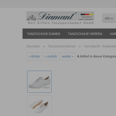
Alle
TANZSCHUHE DAMEN
TANZSCHUHE HERREN
VAR
»
»
Startseite
Tanzschuhe Damen
VarioSpin® - #ueberal
« Erster
« zurück
weiter »
4
Artikel in dieser Kategori