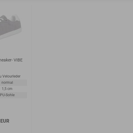
eaker- VIBE
u Velourleder
normal
1,5 cm
PU-Sohle
 EUR