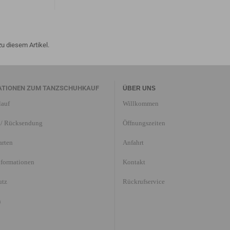
u diesem Artikel.
ATIONEN ZUM TANZSCHUHKAUF
ÜBER UNS
lauf
Willkommen
/ Rücksendung
Öffnungszeiten
arten
Anfahrt
nformationen
Kontakt
utz
Rückrufservice
n