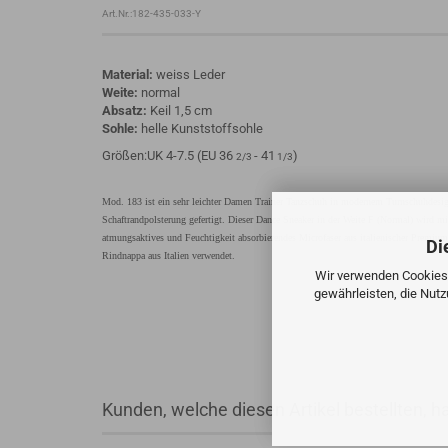
Art.Nr.:182-435-033-Y
Material:
weiss Leder
Weite:
normal
Absatz:
Keil 1,5 cm
Sohle:
helle Kunststoffsohle
Größen:UK 4-7.5 (EU 36
- 41
)
2/3
1/3
Mod. 183 ist ein sehr leichter Damen Trainer Tanzschuh in modernem Turnschuhdesi
Schaftrandpolsterung gefertigt. Dieser Dance Sneaker in der Weite F (Normal) wird mi
atmungsaktives und Feuchtigkeit absorbierendes Microfaser aus italienischer Premium-
Di
Rindnappa aus Italien verwendet.
Wir verwenden Cookies 
gewährleisten, die Nut
Kunden, welche diesen Artikel bestellten, h