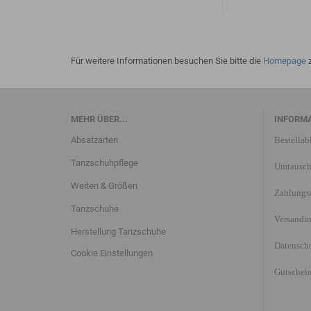
Für weitere Informationen besuchen Sie bitte die
Homepage
z
MEHR ÜBER...
INFORM
Absatzarten
Bestellab
Tanzschuhpflege
Umtausch
Weiten & Größen
Zahlungs
Tanzschuhe
Versandi
Herstellung Tanzschuhe
Datensch
Cookie Einstellungen
Gutschei