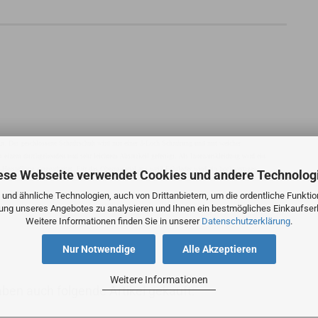
gn. Der geschlossene Schnürschuh wird mit einer 5-Loch Schnürung und mit weicher
t einem durchgehenden und sehr leichtem Absatzkeil gefertigt. Als Innenauskleidung wird ein
Herstellung eingearbeitet. Für das Obermaterial aus weiß Echtleder wird ein hochwertiges
ese Webseite verwendet Cookies und andere Technolog
und ähnliche Technologien, auch von Drittanbietern, um die ordentliche Funkti
zung unseres Angebotes zu analysieren und Ihnen ein bestmögliches Einkaufserl
Weitere Informationen finden Sie in unserer
Datenschutzerklärung
.
Nur Notwendige
Alle Akzeptieren
Weitere Informationen
aben auch folgende Artikel gekauft: