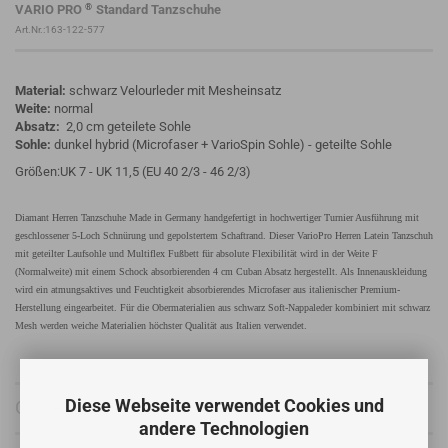
®
VARIO PRO
Standard Tanzschuhe
Art.Nr.:163-122-577
Material:
schwarz Velourleder mit Mesheinsatz
Weite:
normal
Absatz:
2,0 cm geteilete Sohle
Sohle:
dunkel hybrid (Microfaser + VarioSpin Sohle) - geteilte Sohle
Größen:UK 7 - UK 11,5 (EU 40 2/3 - 46 2/3)
Diamant Herren Tanzschuhe Made in Germany handgefertigt in hochwertiger Turnier Ausführung mit
geschlossener 5-Loch Schnürung und gepolstertem Schaftrand. Dieser VarioPro Herren Latein Tanzschuh
mit geteilter Laufsohle und Multiflex Fußbett für absolute Flexibilität wird in der Weite F
(Normalweite) mit einem Schock absorbierenden 4 cm Cuban Absatz hergestellt. Als Innenauskleidung
wird ein atmungsaktives und Feuchtigkeit absorbierendes Microfaser aus italienischer Premium-
Herstellung eingearbeitet. Für die Obermaterialien aus schwarz Soft-Nappaleder kombiniert mit schwarz
Mesh werden weiche Materialien höchster Qualität aus Italien verwendet.
Diese Webseite verwendet Cookies und
Größentabelle
andere Technologien