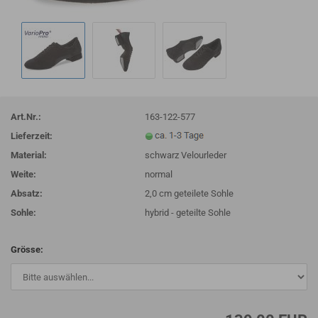
Art.Nr.:
163-122-577
Lieferzeit:
Material:
schwarz Velourleder
Weite:
normal
Absatz:
2,0 cm geteilete Sohle
Sohle:
hybrid - geteilte Sohle
Grösse: