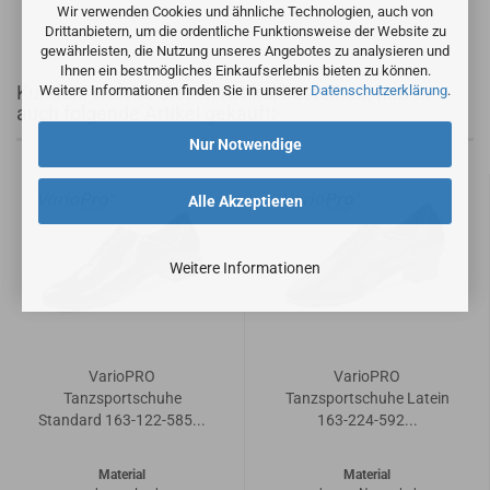
Wir verwenden Cookies und ähnliche Technologien, auch von
Drittanbietern, um die ordentliche Funktionsweise der Website zu
gewährleisten, die Nutzung unseres Angebotes zu analysieren und
Ihnen ein bestmögliches Einkaufserlebnis bieten zu können.
Kunden, welche diesen Artikel bestellten, haben
Weitere Informationen finden Sie in unserer
Datenschutzerklärung
.
auch folgende Artikel gekauft:
Nur Notwendige
Alle Akzeptieren
Weitere Informationen
VarioPRO
VarioPRO
Tanzsportschuhe
Tanzsportschuhe Latein
Standard 163-122-585...
163-224-592...
Material
Material