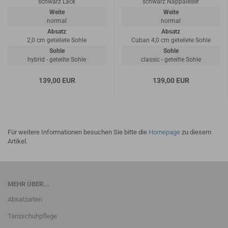
schwarz Lack
schwarz Nappaleder
Weite
Weite
normal
normal
Absatz
Absatz
2,0 cm geteilete Sohle
Cuban 4,0 cm geteilete Sohle
Sohle
Sohle
hybrid - geteilte Sohle
classic - geteilte Sohle
139,00 EUR
139,00 EUR
Für weitere Informationen besuchen Sie bitte die
Homepage
zu diesem
Artikel.
MEHR ÜBER...
Absatzarten
Tanzschuhpflege