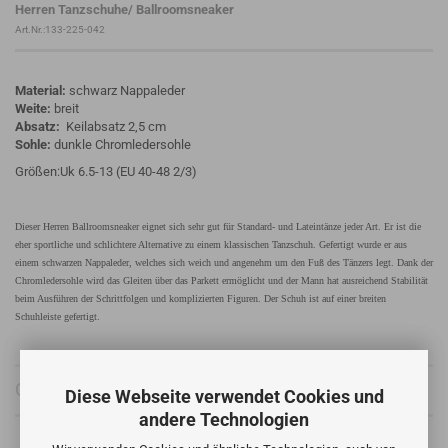
Herren Tanzschuhe/ Ballroomsneaker
Art.Nr.:133-225-042
Material:
schwarz Nappaleder
Weite:
breit
Absatz:
Keilabsatz 2,5 cm
Sohle:
dunkle Chromledersohle
Größen:Uk 6.5-13 (EU 40-48 2/3)
Dieser Herren Ballroomsneaker eignet sich sehr gut für Standard- und Lateintänze jeder Art. Er ist die
eher sportliche und schlichtere Alternative zu einem klassischen Tanzschuh. Gefertigt wurde er aus
einem schwarzen Nappaleder, welches sich weich und angenehm um den Fuß des Tänzers legt. Dank der
Chromledersohle wird das Gleiten über das Parkett ermöglicht und der Mann hat ausreichend Stabilität
beim Ausführen der Schrittfolgen und komplizierten Figuren. Der Schuh ist auf einer breiten
Schuhleiste gefertigt.
Größentabelle
Diese Webseite verwendet Cookies und
andere Technologien