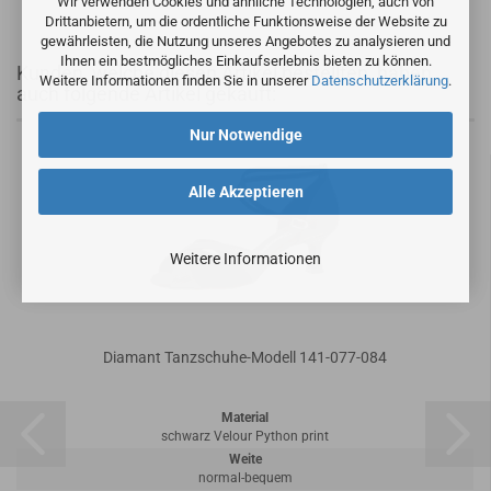
Wir verwenden Cookies und ähnliche Technologien, auch von
Drittanbietern, um die ordentliche Funktionsweise der Website zu
gewährleisten, die Nutzung unseres Angebotes zu analysieren und
Ihnen ein bestmögliches Einkaufserlebnis bieten zu können.
Kunden, welche diesen Artikel bestellten, haben
Weitere Informationen finden Sie in unserer
Datenschutzerklärung
.
auch folgende Artikel gekauft:
Nur Notwendige
Alle Akzeptieren
Weitere Informationen
Diamant Tanzschuhe-Modell 141-077-084
Material
schwarz Velour Python print
Weite
normal-bequem