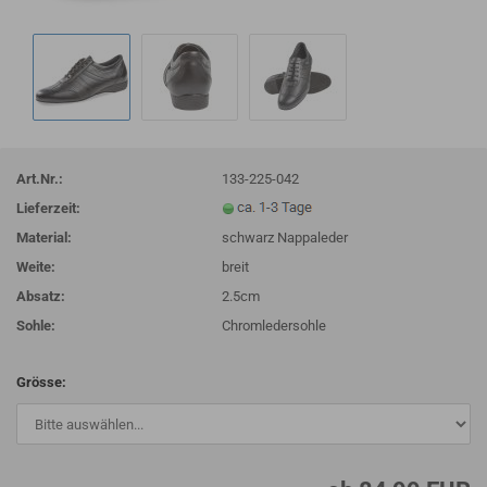
Art.Nr.:
133-225-042
Lieferzeit:
Material:
schwarz Nappaleder
Weite:
breit
Absatz:
2.5cm
Sohle:
Chromledersohle
Grösse: