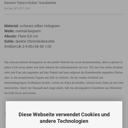
Damen Tanzschuhe/ Sandalette
Art.Nr.:141-077-183
Material:
schwarz silber Hologram
Weite:
normal-bequem
Absatz:
Flare-5,0 cm
Sohle:
dunkle Chromledersohle
Größen:Uk 2-9 (EU 34-43 1/3)
Das schwarz-silberne Hologramm ist das perfekt Material um etwas herauszustechen, denn es glitzert in
jedem Licht etwas anders und zieht dadurch die Aufmerksamkeit auf sich. Mit den 5cm hohen Absätzen
steht jede Frau sehr angenehm auf dem Parkett und kann aufgrund der Rauledersohle angenehm Gleiten,
ohne in den komplizierten Figuren den Halt zu verlieren. Da der vordere Schuhteil aus
übereinadergelegten Stoffbahnen besteht, welche am Rand abschließen, können keine Zehen an der Seite
rausrutschen. Damit der Tanzspaß auch lange anhält, hält das atmungsaktive Innenfutter aus Mikrofaser
die Füße frisch und trocken.
Größentabelle
Diese Webseite verwendet Cookies und
andere Technologien