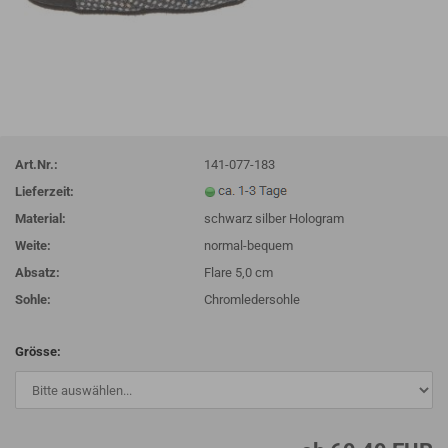
Art.Nr.:
141-077-183
Lieferzeit:
Material:
schwarz silber Hologram
Weite:
normal-bequem
Absatz:
Flare 5,0 cm
Sohle:
Chromledersohle
Grösse: