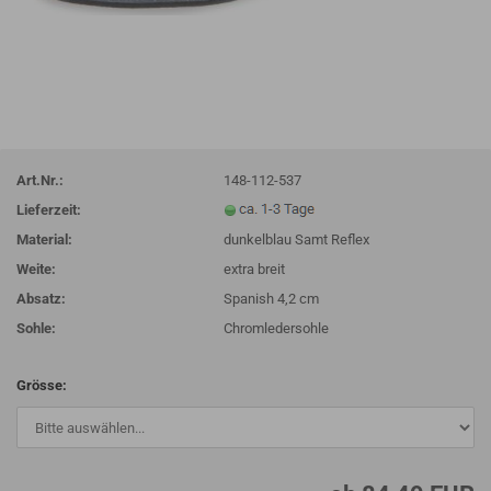
Art.Nr.:
148-112-537
Lieferzeit:
Material:
dunkelblau Samt Reflex
Weite:
extra breit
Absatz:
Spanish 4,2 cm
Sohle:
Chromledersohle
Grösse: