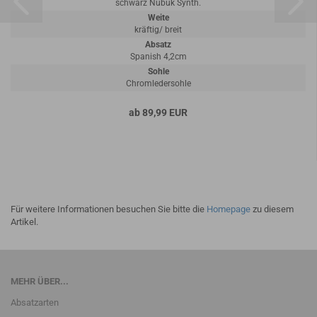
schwarz Nubuk Synth.
Weite
kräftig/ breit
Absatz
Spanish 4,2cm
Sohle
Chromledersohle
ab 89,99 EUR
Für weitere Informationen besuchen Sie bitte die
Homepage
zu diesem
Artikel.
MEHR ÜBER...
Absatzarten