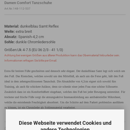
Damen Comfort Tanzschuhe
Art.Nr.:148-112-537
Material:
dunkelblau Samt Reflex
Weite:
extra breit
Absatz:
Spanish-4,2 cm
Sohle:
dunkle Chromledersohle
Größen:Uk 4-7.5 (EU 36 2/3 - 41 1/3)
Achtung bei wenigen Größen aus älterer Produktion kann das Obermaterial Velourleder sein.
Informationen erfragen Sie bitte per Email.
Extra für breitere Füße geschnitten und dennoch sehr elegant. Der dunkelblaue Samt legt sich weich um
den Fuß. Das Riemchen, welches sowohl um den Mittelfuß, als auch um die Ferse geht, hält den Fuß
ideal in dem zehengeschlossenen Tanzschuh. Die Absatzhöhe von 4,2cm eignet sich sowohl fürs
Training, als auch für schickere Anlässe, denn sie schenkt einer jeden Frau eine schöne Silhouette.
Zusätzlich dazu ist ein Komfortfußbett eingebaut, welches den Fuß bei jeder Bewegung unterstützt. Für
trockene und frische Füße sorgt die atmungsaktive Innenauskleidung aus antibakterieller Mikrofaser,
welche die entstehende Feuchtigkeit absorbiert. Um die Schritte auf dem Parkett problemlos ausführen
zu können, ist ein Chromleder als Sohlenmaterial verarbeitet.
Diese Webseite verwendet Cookies und
Größentabelle
andere Technologien