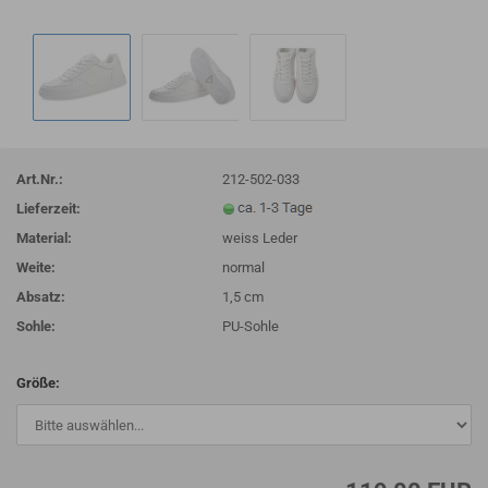
Art.Nr.:
212-502-033
Lieferzeit:
Material:
weiss Leder
Weite:
normal
Absatz:
1,5 cm
Sohle:
PU-Sohle
Größe: