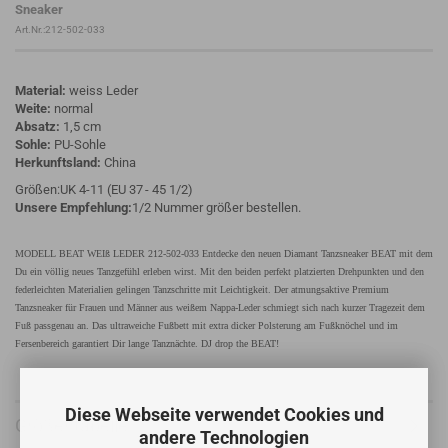
Sneaker
Art.Nr.:212-502-033
Material:
weiss Leder
Weite:
normal
Absatz:
1,5 cm
Sohle:
PU-Sohle
Herkunftsland:
China
Größen:UK 4-11 (EU 37
- 45 1/2)
Unsere Empfehlung:
1/2 Nummer größer bestellen.
MODELL BEAT WEIß LEDER 212-502-033 Entdecke den neuen Diamant Tanzsneaker BEAT mit dem
Du ein völlig neues Tanzgefühl erleben wirst. Mit den beiden perfekt platzierten Drehpunkten und den
federleichten Materialien gelingen Tanzschritte mit Leichtigkeit. Der atmungsaktive Premium
Tanzsneaker für Frauen und Männer aus weißem Nappa-Leder schmiegt sich nach kurzer Tragezeit dem
Fuß passgenau an. Das ultraweiche Fußbett mit extra dicker Polsterung am Fußknöchel und im
Fersenbereich garantiert Dir lange Tanznächte. DJ drop the BEAT!
Diese Webseite verwendet Cookies und
Größentabelle
andere Technologien