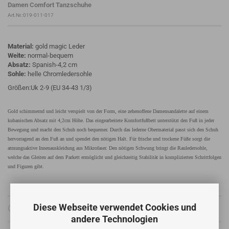
Damen Comfort Tanzschuhe
Art.Nr.:019-011-017
Material:
gold magic Leder
Weite:
normal-bequem
Absatz:
Spanish-4,2 cm
Sohle:
helle Chromledersohle
Größen:Uk 2-9 (EU 34-43 1/3)
Gold schimmernd und leicht verspielt von der Form, eine zehenoffene Damensandalette auf einem
kubanischen Absatz mit 4,2cm Höhe. Das eingearbeitete Komfortfußbett unterstützt den Fuß in jeder
Bewegung und macht den Schuh noch bequemer. Durch das lederne Obermaterial passt sich den Schuh
hervorragend an den Fuß an und spendet den nötigen Halt. Für frische und trockene Füße sorgt die
atmungsaktive Innenauskleidung aus Mikrofaser. Den nötigen Schwung bringt die Rauledersohle,
welche das Gleiten auf dem Parkett ermöglicht und gleichzeitig Stabilität in komplizierten Schrittfolgen
und Figuren gibt.
Diese Webseite verwendet Cookies und
Größentabelle
andere Technologien