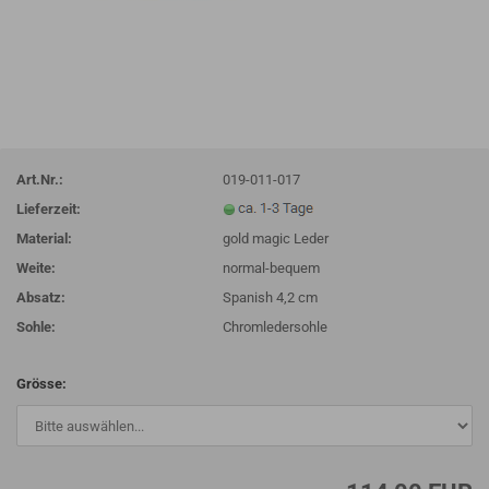
Art.Nr.:
019-011-017
Lieferzeit:
Material:
gold magic Leder
Weite:
normal-bequem
Absatz:
Spanish 4,2 cm
Sohle:
Chromledersohle
Grösse: