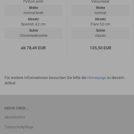
Python print
Velourleder
Weite
Weite
normal-breit
normal
Absatz
Absatz
Spanish 4,2 cm
Flare 5,0 cm
Sohle
Sohle
Chromledersohle
classic
ab 78,49 EUR
135,50 EUR
Für weitere Informationen besuchen Sie bitte die
Homepage
zu diesem
Artikel.
MEHR ÜBER...
Absatzarten
Tanzschuhpflege