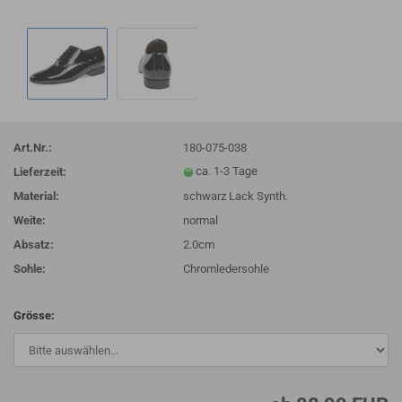
Art.Nr.:
180-075-038
Lieferzeit:
Material:
schwarz Lack Synth.
Weite:
normal
Absatz:
2.0cm
Sohle:
Chromledersohle
Grösse: