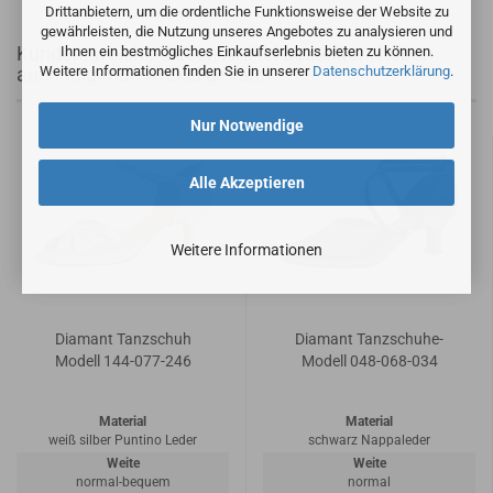
Drittanbietern, um die ordentliche Funktionsweise der Website zu
gewährleisten, die Nutzung unseres Angebotes zu analysieren und
Kunden, welche diesen Artikel bestellten, haben
Ihnen ein bestmögliches Einkaufserlebnis bieten zu können.
Weitere Informationen finden Sie in unserer
Datenschutzerklärung
.
auch folgende Artikel gekauft:
Nur Notwendige
Alle Akzeptieren
Weitere Informationen
Diamant Tanzschuh
Diamant Tanzschuhe-
Modell 144-077-246
Modell 048-068-034
Material
Material
weiß silber Puntino Leder
schwarz Nappaleder
Weite
Weite
normal-bequem
normal