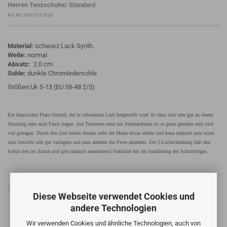
Herren Tanzschuhe/ Standard
Art.Nr.:180-075-038
Material:
schwarz Lack Synth.
Weite:
normal
Absatz:
2,0 cm
Sohle:
dunkle Chromledersohle
Größen:Uk 5-13 (EU 38-48 2/3)
Ein klassischer Plain Oxford, der in schwarzem Lack hergestellt wird. Er lässt sich sehr gut zu einem
Smoking oder auch Frack tragen. Auf Turnieren rund um Standardtänze ist er gerne gesehen und wird
viel getragen. Durch den 2cm hohen Absatz steht der Mann etwas erhöht und kann dadurch zum einen
sein Gewicht sehr gut verlagern und zum anderen die Ferse abziehen. Die 5-Lochschnürung hält den
Schuh fest im Schuh und gibt dadurch ausreichend Stabilität bei der Ausführung der Schrittfolgen.
Größentabelle
Diese Webseite verwendet Cookies und
andere Technologien
Wir verwenden Cookies und ähnliche Technologien, auch von