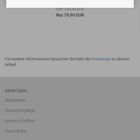
classic
UVP 133,50 EUR
Nur 79,90 EUR
Für weitere Informationen besuchen Sie bitte die
Homepage
zu diesem
Artikel.
MEHR ÜBER...
Absatzarten
Tanzschuhpflege
Weiten & Größen
Tanzschuhe