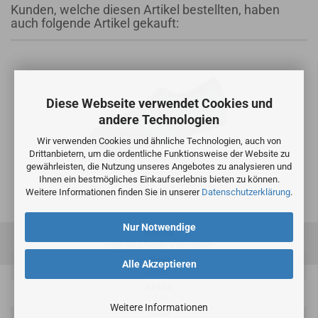
Kunden, welche diesen Artikel bestellten, haben
auch folgende Artikel gekauft:
Diese Webseite verwendet Cookies und
andere Technologien
Wir verwenden Cookies und ähnliche Technologien, auch von
Drittanbietern, um die ordentliche Funktionsweise der Website zu
gewährleisten, die Nutzung unseres Angebotes zu analysieren und
Ihnen ein bestmögliches Einkaufserlebnis bieten zu können.
Weitere Informationen finden Sie in unserer
Datenschutzerklärung
.
Diamant Tanzschuhe-Modell 123-425-641
Nur Notwendige
Material
navy blau Textil/ Velourleder
Weite
Alle Akzeptieren
breit
Absatz
1.5cm
Weitere Informationen
Sohle