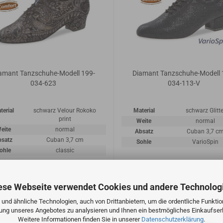
amant Tanzschuhe-Modell 199-
Diamant Tanzschuhe-Modell 
034-623
034-113-V
terial
schwarz Velour Rokoko
Material
schwarz Glitte
print
Weite
normal
eite
normal
Absatz
Cuban 3,7 c
bsatz
Cuban 3,7 cm
Sohle
VarioSpin
ohle
classic
114,00 EUR
114,00 EUR
ese Webseite verwendet Cookies und andere Technolog
und ähnliche Technologien, auch von Drittanbietern, um die ordentliche Funkti
zung unseres Angebotes zu analysieren und Ihnen ein bestmögliches Einkaufserl
Weitere Informationen finden Sie in unserer
Datenschutzerklärung
.