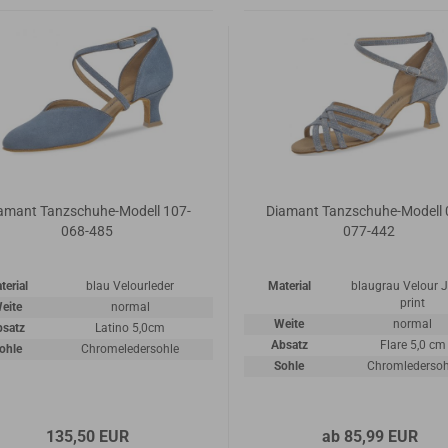
amant Tanzschuhe-Modell 107-
Diamant Tanzschuhe-Modell 
068-485
077-442
terial
blau Velourleder
Material
blaugrau Velour 
print
eite
normal
Weite
normal
bsatz
Latino 5,0cm
Absatz
Flare 5,0 cm
ohle
Chromeledersohle
Sohle
Chromledersoh
135,50 EUR
ab 85,99 EUR