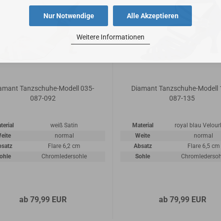
Nur Notwendige
Alle Akzeptieren
Weitere Informationen
amant Tanzschuhe-Modell 035-
Diamant Tanzschuhe-Modell 
087-092
087-135
terial
weiß Satin
Material
royal blau Velour
eite
normal
Weite
normal
bsatz
Flare 6,2 cm
Absatz
Flare 6,5 cm
ohle
Chromledersohle
Sohle
Chromledersoh
ab 79,99 EUR
ab 79,99 EUR