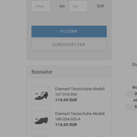
bis
EUR
FILTERN
ZURÜCKSETZEN
Di
Bestseller
Ma
Diamant Tanzschuhe-Modell
W
107-013-034
114,00 EUR
A
S
Diamant Tanzschuhe-Modell
140-034-335-A
114,00 EUR