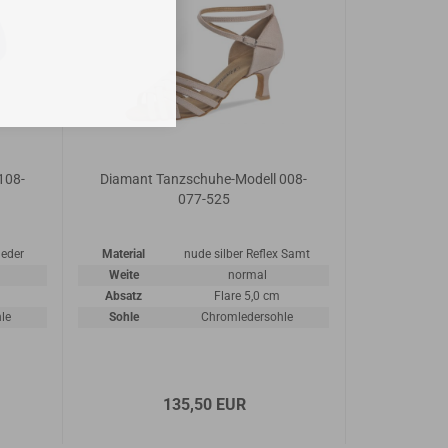
108-
Diamant Tanzschuhe-Modell 008-
077-525
leder
Material
nude silber Reflex Samt
Weite
normal
Absatz
Flare 5,0 cm
le
Sohle
Chromledersohle
135,50 EUR