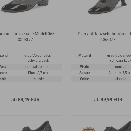
amant Tanzschuhe-Modell 063-
Diamant Tanzschuhe-Modell 
034-377
006-377
terial
grau Velourleder/
Material
grau Velourled
schwarz Lack
schwarz Lac
eite
normal-bequem
Weite
normal
bsatz
Block 3,7 cm
Absatz
Spanish 5,5 
ohle
classic
Sohle
classic
ab 88,49 EUR
ab 89,99 EUR