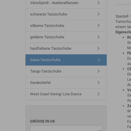
VarioSpin® - #ueberalltanzen
schwarze Tanzschuhe
Speziell
Turnschuh
silberne Tanzschuhe
einem la
Eigensch
goldene Tanzschuhe
Ro
Si
Ma
hautfarbene Tanzschuhe
Fl
Da
Salsa Tanzschuhe
au
Ch
Tango Tanzschuhe
Ei
Le
Gardestiefel
du
Ve
West Coast Swing/ Line Dance
Si
Ih
Za
Wi
vi
GRÖSSE IN UK
Fu
Fa