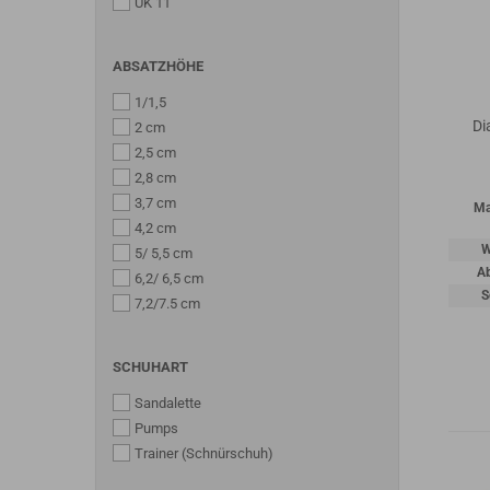
UK 11
ABSATZHÖHE
1/1,5
Di
2 cm
2,5 cm
2,8 cm
3,7 cm
Ma
4,2 cm
W
5/ 5,5 cm
A
6,2/ 6,5 cm
S
7,2/7.5 cm
SCHUHART
Sandalette
Pumps
Trainer (Schnürschuh)