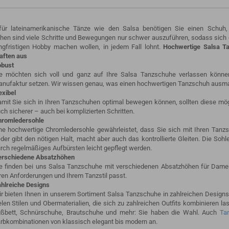
 für lateinamerikanische Tänze wie den Salsa benötigen Sie einen Schuh,
en sind viele Schritte und Bewegungen nur schwer auszuführen, sodass sich d
ngfristigen Hobby machen wollen, in jedem Fall lohnt.
Hochwertige Salsa Ta
aften aus
bust
e möchten sich voll und ganz auf Ihre Salsa Tanzschuhe verlassen können,
nufaktur setzen. Wir wissen genau, was einen hochwertigen Tanzschuh ausmac
exibel
mit Sie sich in Ihren Tanzschuhen optimal bewegen können, sollten diese mögli
ch sicherer – auch bei komplizierten Schritten.
romledersohle
ne hochwertige Chromledersohle gewährleistet, dass Sie sich mit Ihren Ta
der gibt den nötigen Halt, macht aber auch das kontrollierte Gleiten. Die So
rch regelmäßiges Aufbürsten leicht gepflegt werden.
rschiedene Absatzhöhen
e finden bei uns Salsa Tanzschuhe mit verschiedenen Absatzhöhen für Damen 
ren Anforderungen und Ihrem Tanzstil passt.
hlreiche Designs
r bieten Ihnen in unserem Sortiment Salsa Tanzschuhe in zahlreichen Design
elen Stilen und Obermaterialien, die sich zu zahlreichen Outfits kombiniere
ßbett, Schnürschuhe, Brautschuhe und mehr: Sie haben die Wahl. Auch
Ta
rbkombinationen von klassisch elegant bis modern an.