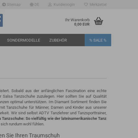
Sitemap
DE
Kundenlogin
Merkzettel
Ihr Warenkorb
0,00 EUR
SONDERMODELLE
ZUBEHÖR
% SALE %
rstellen
tert. Sobald aus der anfänglichen Faszination eine echte
r Salsa Tanzschuhe zuzulegen. Hier sollten Sie auf Qualität
rt vergessen?
anzen optimal unterstützen. Im Diamant Sortiment finden Sie
 mit Tanzschuhe für Männer, Damen und Kinder aus unserer
rkeit. Wir sind selbst ADTV Tanzlehrer und Tanzsporttrainer,
 Tanzschuhe: So vielfältig wie der lateinamerikanische Tanz
 sich rundum wohl fühlen.
en Sie Ihren Traumschuh