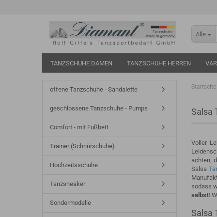
Alle
TANZSCHUHE DAMEN
TANZSCHUHE HERREN
VAR
Startseite
offene Tanzschuhe - Sandalette
geschlossene Tanzschuhe - Pumps
Salsa 
Comfort - mit Fußbett
Voller L
Trainer (Schnürschuhe)
Leidensch
achten, d
Hochzeitsschuhe
Salsa
Ta
Manufaktu
Tanzsneaker
sodass w
selbst!
W
Sondermodelle
Salsa 