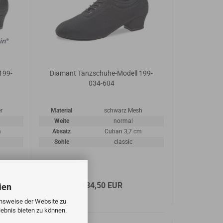
199-
Diamant Tanzschuhe-Modell 199-
034-604
r
Material
schwarz Mesh
Weite
normal
m
Absatz
Cuban 3,7 cm
Sohle
classic
134,50 EUR
ien
onsweise der Website zu
ebnis bieten zu können.