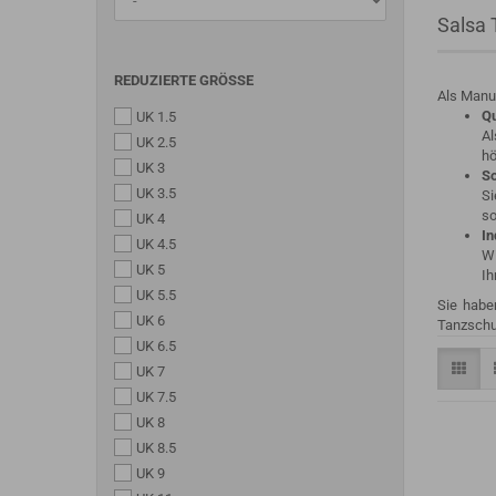
Salsa
REDUZIERTE GRÖSSE
Als Manuf
Qu
UK 1.5
Al
UK 2.5
hö
UK 3
So
UK 3.5
Si
so
UK 4
In
UK 4.5
Wi
UK 5
Ih
UK 5.5
Sie habe
UK 6
Tanzschuh
UK 6.5
UK 7
UK 7.5
UK 8
UK 8.5
UK 9