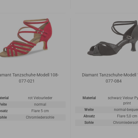
amant Tanzschuhe-Modell 108-
Diamant Tanzschuhe-Modell 
077-021
077-084
terial
rot Velourleder
Material
schwarz Velour P
print
eite
normal
Weite
normal-bequ
bsatz
Flare 5 cm
Absatz
Flare 5,0 cm
ohle
Chromledersohle
Sohle
Chromledersoh