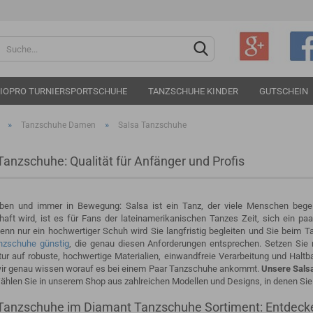
Sprache auswählen
IOPRO TURNIERSPORTSCHUHE
TANZSCHUHE KINDER
GUTSCHEIN
»
»
Tanzschuhe Damen
Salsa Tanzschuhe
Tanzschuhe: Qualität für Anfänger und Profis
Konto e
eben und immer in Bewegung: Salsa ist ein Tanz, der viele Menschen begeis
aft wird, ist es für Fans der lateinamerikanischen Tanzes Zeit, sich ein paa
Passwo
enn nur ein hochwertiger Schuh wird Sie langfristig begleiten und Sie beim T
nzschuhe günstig
, die genau diesen Anforderungen entsprechen. Setzen Sie
r auf robuste, hochwertige Materialien, einwandfreie Verarbeitung und Haltba
ir genau wissen worauf es bei einem Paar Tanzschuhe ankommt.
Unsere Salsa
ählen Sie in unserem Shop aus zahlreichen Modellen und Designs, in denen Sie
Tanzschuhe im Diamant Tanzschuhe Sortiment: Entdeck