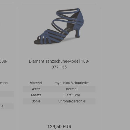
008-
Diamant Tanzschuhe-Modell 108-
077-135
Jeans
Material
royal blau Velourleder
Weite
normal
Absatz
Flare 5 cm
Sohle
Chromledersohle
le
129,50 EUR