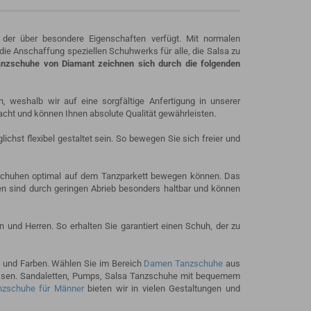
 der über besondere Eigenschaften verfügt. Mit normalen
ie Anschaffung speziellen Schuhwerks für alle, die Salsa zu
nzschuhe von Diamant zeichnen sich durch die folgenden
 weshalb wir auf eine sorgfältige Anfertigung in unserer
ht und können Ihnen absolute Qualität gewährleisten.
chst flexibel gestaltet sein. So bewegen Sie sich freier und
nzschuhen optimal auf dem Tanzparkett bewegen können. Das
hlen sind durch geringen Abrieb besonders haltbar und können
und Herren. So erhalten Sie garantiert einen Schuh, der zu
s und Farben. Wählen Sie im Bereich
Damen Tanzschuhe
aus
n lassen. Sandaletten, Pumps, Salsa Tanzschuhe mit bequemem
nzschuhe für Männer
bieten wir in vielen Gestaltungen und