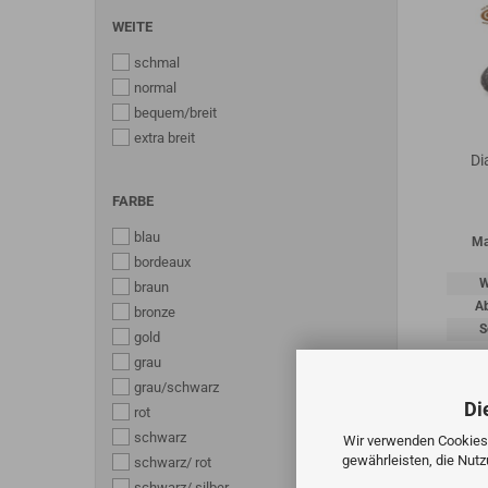
WEITE
schmal
normal
bequem/breit
extra breit
Di
FARBE
blau
Ma
bordeaux
W
braun
A
bronze
S
gold
grau
grau/schwarz
Di
rot
schwarz
Wir verwenden Cookies 
gewährleisten, die Nut
schwarz/ rot
schwarz/ silber