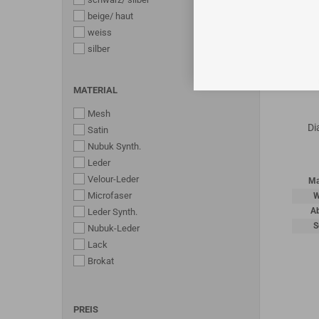
beige/ haut
weiss
silber
MATERIAL
Mesh
Di
Satin
Nubuk Synth.
Leder
Velour-Leder
Ma
Microfaser
W
A
Leder Synth.
S
Nubuk-Leder
Lack
Brokat
PREIS