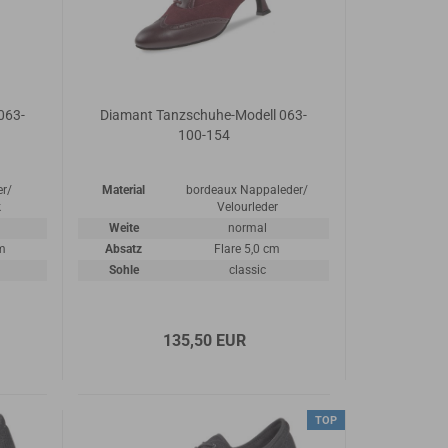
063-
Diamant Tanzschuhe-Modell 063-
100-154
er/
Material
bordeaux Nappaleder/
k
Velourleder
Weite
normal
cm
Absatz
Flare 5,0 cm
Sohle
classic
135,50 EUR
TOP