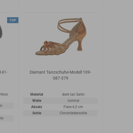
TOP
141-
Diamant Tanzschuhe-Modell 109-
087-379
ython
Material
dark tan Satin
Weite
normal
em
Absatz
Flare 6,5 cm
Sohle
Chromledersohle
le