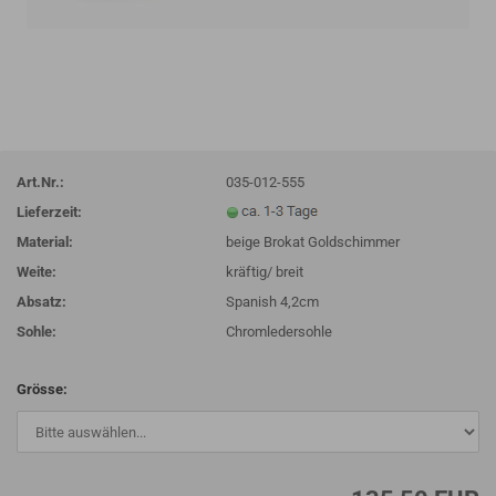
Art.Nr.:
035-012-555
Lieferzeit:
Material:
beige Brokat Goldschimmer
Weite:
kräftig/ breit
Absatz:
Spanish 4,2cm
Sohle:
Chromledersohle
Grösse: