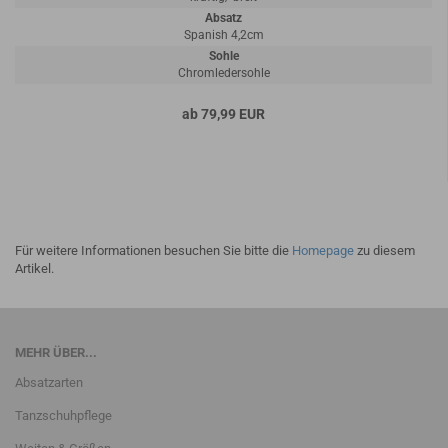
Absatz
Spanish 4,2cm
Sohle
Chromledersohle
ab 79,99 EUR
Für weitere Informationen besuchen Sie bitte die
Homepage
zu diesem
Artikel.
MEHR ÜBER...
Absatzarten
Tanzschuhpflege