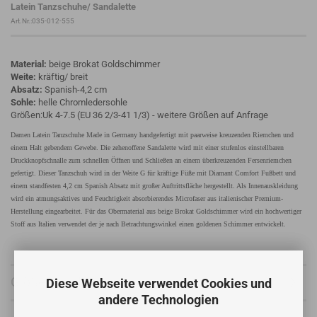
Latein Tanzschuhe/ Sandalette
Art.Nr.:035-012-555
Material:
beige Brokat Goldschimmer
Weite:
kräftig/ breit
Absatz:
Spanish-4,2 cm
Sohle:
helle Chromledersohle
Größen:Uk 4-7.5 (EU 36 2/3-41 1/3) - weitere Größen auf Anfrage
Damen Latein Tanzschuhe Made in Germany handgefertigt mit paarweise kreuzenden Riemchen und
einem Halt gebendem Gewebe. Die zehenoffene Sandalette wird mit einer stufenlos einstellbaren
Druckknopfschnalle zum schnellen Öffnen und Schließen an einem überkreuzenden Fersenriemchen
gefertigt. Dieser Tanzschuh wird in der Weite G für kräftige Füße mit Diamant Comfort Fußbett und
einem standfesten 4,2 cm Spanish Absatz mit großer Auftrittsfläche hergestellt. Als Innenauskleidung
wird ein atmungsaktives und Feuchtigkeit absorbierendes Microfaser aus italienischer Premium-
Herstellung eingearbeitet. Für das Obermaterial aus beige Brokat Goldschimmer wird ein hochwertiger
Stoff aus Italien verwendet der je nach Betrachtungswinkel einen goldenen Schimmer entwickelt.
Größentabelle
Diese Webseite verwendet Cookies und
andere Technologien