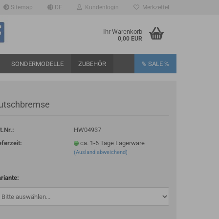
Sitemap
DE
Kundenlogin
Merkzettel
Ihr Warenkorb
0,00 EUR
SONDERMODELLE
ZUBEHÖR
% SALE %
utschbremse
t.Nr.:
HW04937
rstellen
eferzeit:
ca. 1-6 Tage Lagerware
(Ausland abweichend)
rt vergessen?
riante: