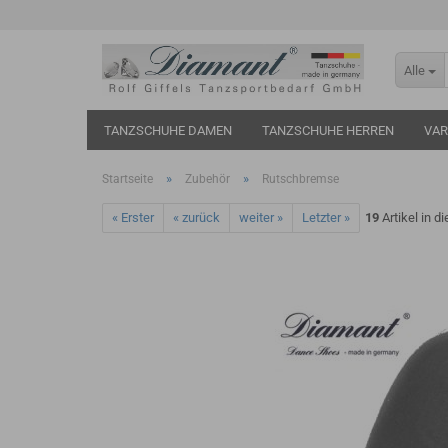
Alle
TANZSCHUHE DAMEN
TANZSCHUHE HERREN
VAR
»
»
Startseite
Zubehör
Rutschbremse
« Erster
« zurück
weiter »
Letzter »
19
Artikel in d