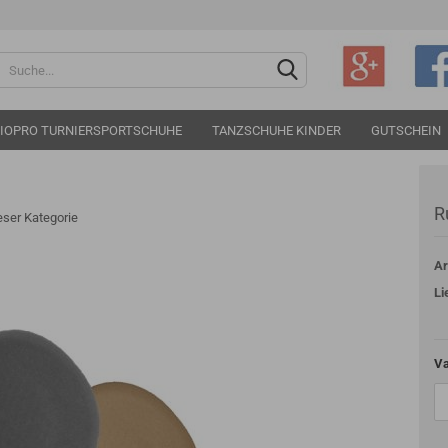
Sprache auswählen
IOPRO TURNIERSPORTSCHUHE
TANZSCHUHE KINDER
GUTSCHEIN
R
ieser Kategorie
Ar
Konto e
Li
Passwo
Va