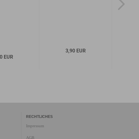
Material
Weite
Absatz
Sohle
3,90 EUR
90 EUR
1
RECHTLICHES
Impressum
AGB