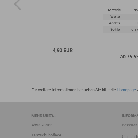
z silber
Material
da
ogram
Weite
l-bequem
Absatz
F
 5,0 cm
Sohle
Chr
edersohle
4,90 EUR
EUR
ab 79,9
Für weitere Informationen besuchen Sie bitte die
Homepage
z
MEHR ÜBER...
INFORM
Absatzarten
Bestellab
Tanzschuhpflege
Umtausch