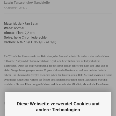
Latein Tanzschuhe/ Sandalette
Art.Nr.:108-108-379
Material:
dark tan Satin
Weite:
normal
Absatz:
Flare-7,2 cm
Sohle:
helle Chromledersohle
Größen:Uk 3-7.5 (EU 35 1/3 - 41 1/3)
Ein 7,2cm hoher Absatz streckt das Bein einer jeden Frau und schenkt ihr dadurch eine noch schönere
Silhouette. Aufgrund der hohen Absatzhöhe eignet sich dieser Schuh eher für fortgeschrittene
Tänzerinnen. Durch das beige Obermaterial ist der Schuh absolut zeitlos und kann sehr lange und zu
vielen Gelegenheiten getragen werden. Er passt sich an die Hautfarbe an und verschwindet dadurch
nahezu. Die übereinander gelegten Riemchen geben der Tänzerin genug Halt. Sie sind jeweils mit einem
Druckknopf ausgestattet, welcher das Öffnen und Schließen sehr leicht macht. Zusätzliche Stabilität
wird durch die zwei Riemchen gewährleistet, welche sowohl den Mittelfuß, als auch die Ferse halten.
Größentabelle
Diese Webseite verwendet Cookies und
andere Technologien