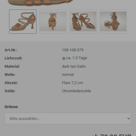
Art.Nr.:
108-108-379
Lieferzeit:
Material:
dark tan Satin
Weite:
normal
Absatz:
Flare 7,2 cm
Sohle:
Chromledersohle
Grösse: