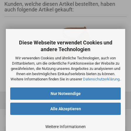
Kunden, welche diesen Artikel bestellten, haben
auch folgende Artikel gekauft:
Diese Webseite verwendet Cookies und
andere Technologien
Wir verwenden Cookies und ähnliche Technologien, auch von
Drittanbietern, um die ordentliche Funktionsweise der Website zu
gewährleisten, die Nutzung unseres Angebotes zu analysieren und
Ihnen ein bestmögliches Einkaufserlebnis bieten zu können.
Weitere Informationen finden Sie in unserer
Datenschutzerklärung
.
Diamant Tanzschuhe-Modell 108-108-379
Nur Notwendige
Material
dark tan Satin
Weite
Alle Akzeptieren
normal
Absatz
Flare 7,2 cm
Weitere Informationen
Sohle