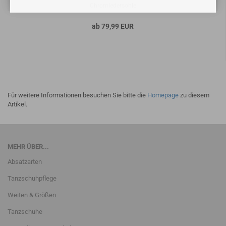
Chromledersohle
ab 79,99 EUR
Für weitere Informationen besuchen Sie bitte die
Homepage
zu diesem
Artikel.
MEHR ÜBER...
Absatzarten
Tanzschuhpflege
Weiten & Größen
Tanzschuhe