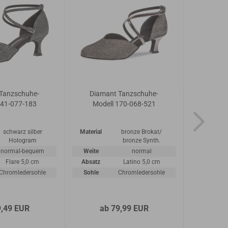
Tanzschuhe-
Diamant Tanzschuhe-
Ru
141-077-183
Modell 170-068-521
schwarz silber
Material
bronze Brokat/
Hologram
bronze Synth.
normal-bequem
Weite
normal
Flare 5,0 cm
Absatz
Latino 5,0 cm
Chromledersohle
Sohle
Chromledersohle
9,49 EUR
ab 79,99 EUR