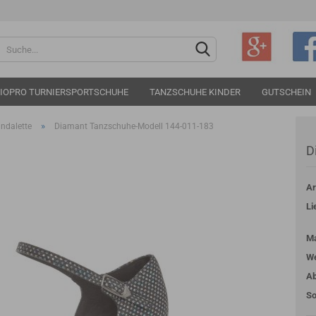
Sprache auswählen
IOPRO TURNIERSPORTSCHUHE
TANZSCHUHE KINDER
GUTSCHEIN
»
ndalette
Diamant Tanzschuhe-Modell 144-011-183
D
Ar
Konto e
Li
Passwo
Ma
We
Ab
So