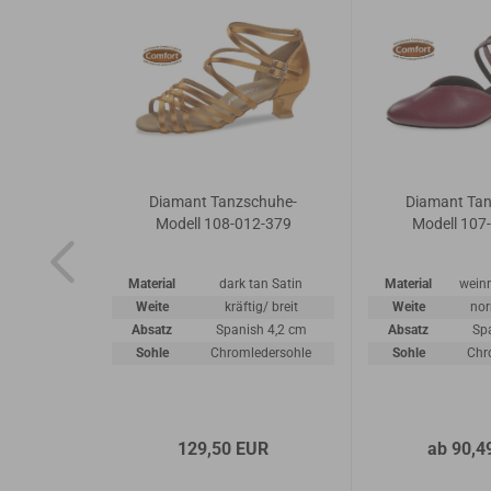
chuhe-
Diamant Tanzschuhe-
Diamant Ta
5-183
Modell 108-012-379
Modell 107
z silber
Material
dark tan Satin
Material
wein
ogram
Weite
kräftig/ breit
Weite
no
rmal
Absatz
Spanish 4,2 cm
Absatz
Sp
atz 2,8 cm
Sohle
Chromledersohle
Sohle
Chr
edersohle
EUR
129,50 EUR
ab 90,4