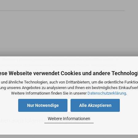
ll. Durch den 4,2cm hohen spanischen Absatz und dem integrierten Comfortfußbett unterstütz der
emlos durchhalten. Die Innenauskleidung aus atmungsaktiver Mikrofaser, welche Feuchtigkeit
uf dem Parkett gelingt, lässt die Rauledersohle einen über dieses Gleiten und spendet trotzdem
ese Webseite verwendet Cookies und andere Technolog
und ähnliche Technologien, auch von Drittanbietern, um die ordentliche Funkti
zung unseres Angebotes zu analysieren und Ihnen ein bestmögliches Einkaufserl
Weitere Informationen finden Sie in unserer
Datenschutzerklärung
.
Nur Notwendige
Alle Akzeptieren
Weitere Informationen
aben auch folgende Artikel gekauft: