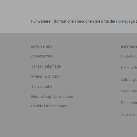
Für weitere Informationen besuchen Sie bitte die
Homepage
z
MEHR ÜBER...
INFORM
Absatzarten
Bestellab
Tanzschuhpflege
Umtausch
Weiten & Größen
Zahlungs
Tanzschuhe
Versandi
Herstellung Tanzschuhe
Datensch
Cookie Einstellungen
Gutschei