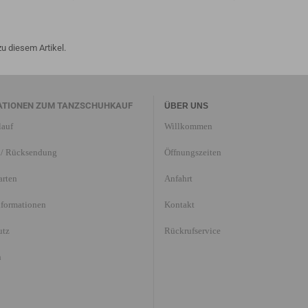
u diesem Artikel.
ATIONEN ZUM TANZSCHUHKAUF
ÜBER UNS
lauf
Willkommen
/ Rücksendung
Öffnungszeiten
arten
Anfahrt
nformationen
Kontakt
utz
Rückrufservice
n