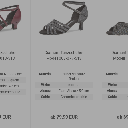
nzschuhe-
Diamant Tanzschuhe-
Diamant 
-013-513
Modell 008-077-519
Modell 
rot Nappaleder
Material
silber-schwarz
Material
Brokat
rmal-bequem
Weite
normal
Weite
anish 4,2 cm
Absatz
Flare-Absatz 5,0 cm
Absatz
omledersohle
Sohle
Chromledersohle
Sohle
9 EUR
ab 79,99 EUR
ab 6