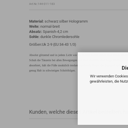
Art.Nr.:144-011-183
Material:
schwarz silber Hologramm
Weite:
normal-breit
Absatz:
Spanish-4,2 cm
Sohle:
dunkle Chromledersohle
Größen:Uk 2-9 (EU 34-43 1/3)
Absolut glitzernd und in jedem Licht wie ein anderer Schuh verhält sich dieses Mode
Schuh die Tänzerin bei allen Bewegungen und lässt die Füße auch lange Nächte probl
absorbiert, hält die Füße zusätzlich trocken und frisch. Damit der Tanzspaß auch gut a
Di
genug Halt in schwierigen Schrittfolgen.
Wir verwenden Cookies 
gewährleisten, die Nut
Kunden, welche diesen Artikel bestellten, h