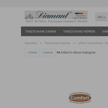
Alle
TANZSCHUHE DAMEN
TANZSCHUHE HERREN
VAR
»
»
Startseite
Tanzschuhe Damen
offene Tanzschuhe - Sa
« Erster
« zurück
94
Artikel in dieser Kategorie