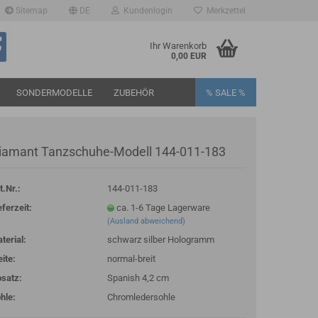
Sitemap
DE
Kundenlogin
Merkzettel
Ihr Warenkorb
0,00 EUR
SONDERMODELLE
ZUBEHÖR
% SALE %
iamant Tanzschuhe-Modell 144-011-183
t.Nr.:
144-011-183
rstellen
eferzeit:
ca. 1-6 Tage Lagerware
(Ausland abweichend)
rt vergessen?
terial:
schwarz silber Hologramm
ite:
normal-breit
satz:
Spanish 4,2 cm
hle:
Chromledersohle