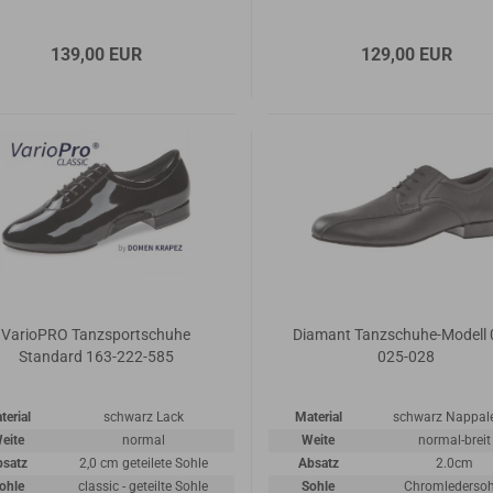
139,00 EUR
129,00 EUR
VarioPRO Tanzsportschuhe
Diamant Tanzschuhe-Modell 
Standard 163-222-585
025-028
terial
schwarz Lack
Material
schwarz Nappal
eite
normal
Weite
normal-breit
bsatz
2,0 cm geteilete Sohle
Absatz
2.0cm
ohle
classic - geteilte Sohle
Sohle
Chromledersoh