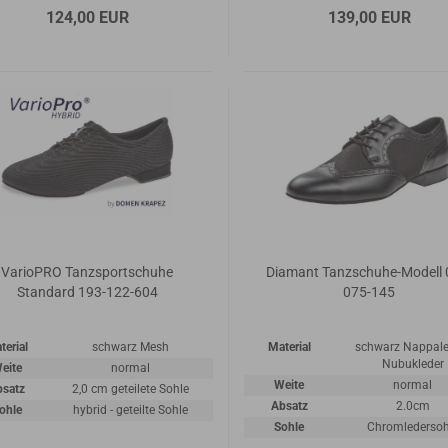
124,00 EUR
139,00 EUR
VarioPRO Tanzsportschuhe
Diamant Tanzschuhe-Modell 
Standard 193-122-604
075-145
terial
schwarz Mesh
Material
schwarz Nappale
Nubukleder
eite
normal
Weite
normal
bsatz
2,0 cm geteilete Sohle
Absatz
2.0cm
ohle
hybrid - geteilte Sohle
Sohle
Chromledersoh