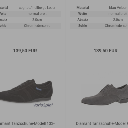
terial
cognac/ hellbeige Leder
Material
blau Velour
eite
normal-breit
Weite
normal-breit
bsatz
2.0cm
Absatz
2.0cm
ohle
Chromledersohle
Sohle
Chromledersoh
139,50 EUR
139,50 EUR
amant Tanzschuhe-Modell 133-
Diamant Tanzschuhe-Modell 