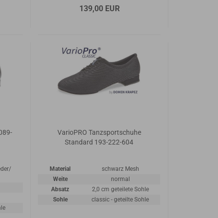
139,00 EUR
089-
VarioPRO Tanzsportschuhe
Standard 193-222-604
der/
Material
schwarz Mesh
Weite
normal
Absatz
2,0 cm geteilete Sohle
Sohle
classic - geteilte Sohle
le