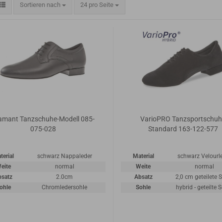
Sortieren nach
24 pro Seite
amant Tanzschuhe-Modell 085-
VarioPRO Tanzsportschu
075-028
Standard 163-122-577
terial
schwarz Nappaleder
Material
schwarz Velourl
eite
normal
Weite
normal
bsatz
2.0cm
Absatz
2,0 cm geteilete 
ohle
Chromledersohle
Sohle
hybrid - geteilte 