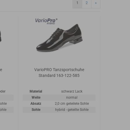
1
2
»
he
VarioPRO Tanzsportschuhe
Standard 163-122-585
eder
Material
schwarz Lack
Weite
normal
Sohle
Absatz
2,0 cm geteilete Sohle
Sohle
Sohle
hybrid - geteilte Sohle