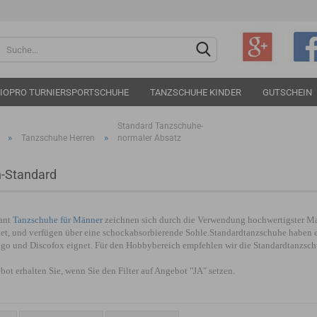
Sprache auswählen
IOPRO TURNIERSPORTSCHUHE
TANZSCHUHE KINDER
GUTSCHEIN
Standard Tanzschuhe-
»
»
Tanzschuhe Herren
normaler Absatz
-Standard
Konto e
ant
Tanzschuhe für Männer
zeichnen sich durch die Verwendung hochwertigster Mate
Passwo
tet, und verfügen über eine schockabsorbierende Sohle.Standardtanzschuhe haben ei
ngo und Discofox eignet. Für den Hobbybereich empfehlen wir die Standardtanzsch
bot erhalten Sie, wenn Sie den Filter auf Angebot "JA" setzen.