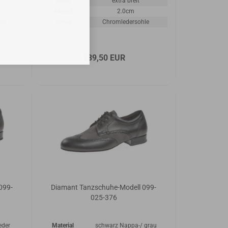
Weite
extra breit
Absatz
2.0cm
le
Sohle
Chromledersohle
139,50 EUR
099-
Diamant Tanzschuhe-Modell 099-
025-376
eder
Material
schwarz Nappa-/ grau