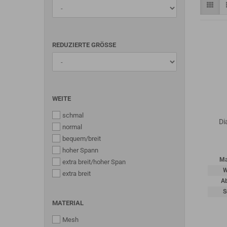
REDUZIERTE GRÖSSE
WEITE
schmal
Di
normal
bequem/breit
hoher Spann
Ma
extra breit/hoher Span
W
extra breit
A
S
MATERIAL
Mesh