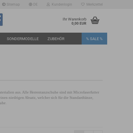
Sitemap
DE
Kundenlogin
Merkzettel
Ihr Warenkorb
0,00 EUR
SONDERMODELLE
ZUBEHÖR
% SALE %
rstellen
rialien aus. Alle Herrentanzschuhe sind mit Microfaserfutter
rt vergessen?
nen niedrigen Absatz, welcher sich für die Standardtänze,
uhe.