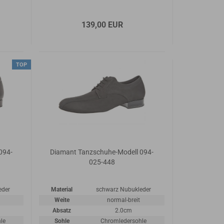
139,00 EUR
TOP
094-
Diamant Tanzschuhe-Modell 094-
025-448
eder
Material
schwarz Nubukleder
Weite
normal-breit
Absatz
2.0cm
le
Sohle
Chromledersohle