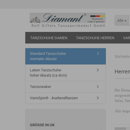
Alle
TANZSCHUHE DAMEN
TANZSCHUHE HERREN
VAR
Standard Tanzschuhe-
Startseite
normaler Absatz
Latein Tanzschuhe-
Herren
hoher Absatz (ca 4cm)
Tanzsneaker
Die Diam
ausgestat
VarioSpin® - #ueberalltanzen
Salsa, Ta
A
lle Ange
GRÖSSE IN UK