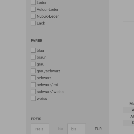
Leder
Velour-Leder
Nubuk-Leder
Lack
FARBE
blau
braun
grau
grau/schwarz
schwarz
schwarz/ rot
schwarz/ weiss
weiss
Ma
W
A
PREIS
S
bis
EUR