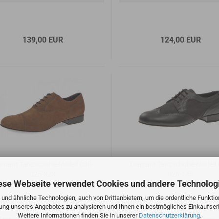
139,00 EUR
124,00 EUR
amant Tanzschuhe-Modell 088-
Diamant Tanzschuhe-Modell 
025-323
026-145
ese Webseite verwendet Cookies und andere Technolog
und ähnliche Technologien, auch von Drittanbietern, um die ordentliche Funkti
terial
marone-braun
Material
schwarz Nappale
zung unseres Angebotes zu analysieren und Ihnen ein bestmögliches Einkaufserl
Velourleder
Nubukleder
Weitere Informationen finden Sie in unserer
Datenschutzerklärung
.