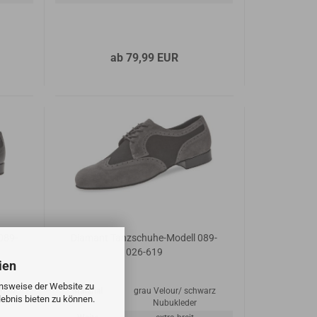
ab 79,99 EUR
089-
Diamant Tanzschuhe-Modell 089-
026-619
ien
onsweise der Website zu
der/
Material
grau Velour/ schwarz
ebnis bieten zu können.
Nubukleder