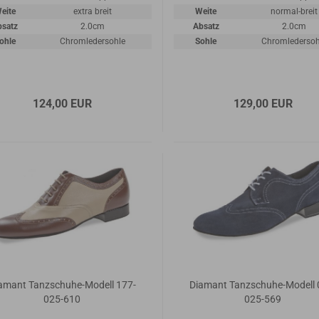
eite
extra breit
Weite
normal-breit
bsatz
2.0cm
Absatz
2.0cm
ohle
Chromledersohle
Sohle
Chromledersoh
124,00 EUR
129,00 EUR
amant Tanzschuhe-Modell 177-
Diamant Tanzschuhe-Modell 
025-610
025-569