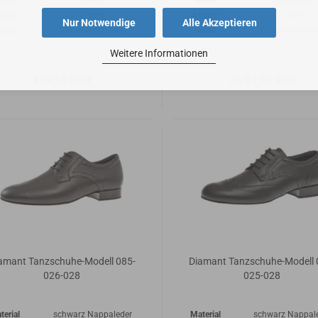
eite
breit
Weite
extra breit
bsatz
2.0cm
Absatz
2.0cm
Nur Notwendige
Alle Akzeptieren
ohle
Chromledersohle
Sohle
Chromledersoh
Weitere Informationen
139,50 EUR
ab 84,99 EUR
amant Tanzschuhe-Modell 085-
Diamant Tanzschuhe-Modell 
026-028
025-028
terial
schwarz Nappaleder
Material
schwarz Nappal