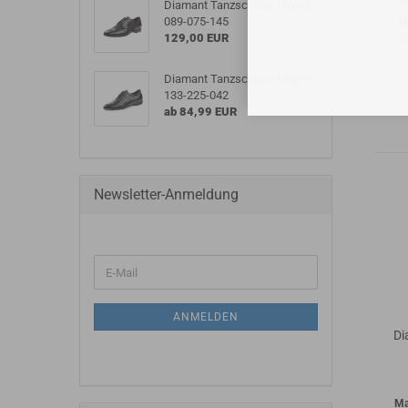
W
Diamant Tanzschuhe-Modell
A
089-075-145
129,00 EUR
S
Diamant Tanzschuhe-Modell
133-225-042
ab 84,99 EUR
Newsletter-Anmeldung
ANMELDEN
Di
Ma